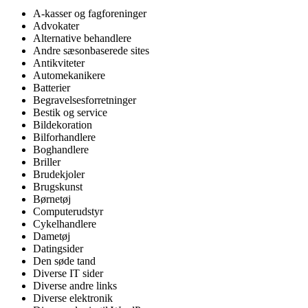
A-kasser og fagforeninger
Advokater
Alternative behandlere
Andre sæsonbaserede sites
Antikviteter
Automekanikere
Batterier
Begravelsesforretninger
Bestik og service
Bildekoration
Bilforhandlere
Boghandlere
Briller
Brudekjoler
Brugskunst
Børnetøj
Computerudstyr
Cykelhandlere
Dametøj
Datingsider
Den søde tand
Diverse IT sider
Diverse andre links
Diverse elektronik