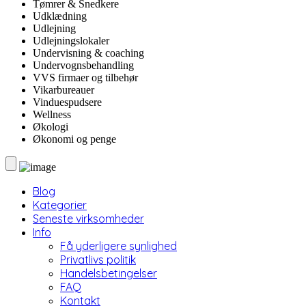
Tømrer & Snedkere
Udklædning
Udlejning
Udlejningslokaler
Undervisning & coaching
Undervognsbehandling
VVS firmaer og tilbehør
Vikarbureauer
Vinduespudsere
Wellness
Økologi
Økonomi og penge
Blog
Kategorier
Seneste virksomheder
Info
Få yderligere synlighed
Privatlivs politik
Handelsbetingelser
FAQ
Kontakt