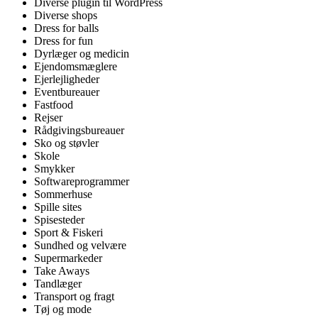
Diverse plugin til WordPress
Diverse shops
Dress for balls
Dress for fun
Dyrlæger og medicin
Ejendomsmæglere
Ejerlejligheder
Eventbureauer
Fastfood
Rejser
Rådgivingsbureauer
Sko og støvler
Skole
Smykker
Softwareprogrammer
Sommerhuse
Spille sites
Spisesteder
Sport & Fiskeri
Sundhed og velvære
Supermarkeder
Take Aways
Tandlæger
Transport og fragt
Tøj og mode