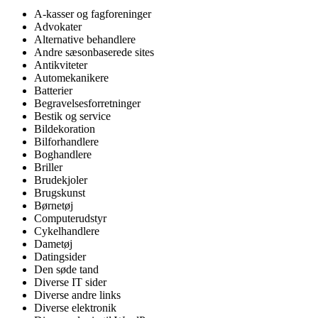
A-kasser og fagforeninger
Advokater
Alternative behandlere
Andre sæsonbaserede sites
Antikviteter
Automekanikere
Batterier
Begravelsesforretninger
Bestik og service
Bildekoration
Bilforhandlere
Boghandlere
Briller
Brudekjoler
Brugskunst
Børnetøj
Computerudstyr
Cykelhandlere
Dametøj
Datingsider
Den søde tand
Diverse IT sider
Diverse andre links
Diverse elektronik