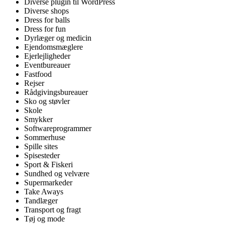
Diverse plugin til WordPress
Diverse shops
Dress for balls
Dress for fun
Dyrlæger og medicin
Ejendomsmæglere
Ejerlejligheder
Eventbureauer
Fastfood
Rejser
Rådgivingsbureauer
Sko og støvler
Skole
Smykker
Softwareprogrammer
Sommerhuse
Spille sites
Spisesteder
Sport & Fiskeri
Sundhed og velvære
Supermarkeder
Take Aways
Tandlæger
Transport og fragt
Tøj og mode