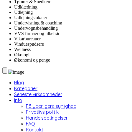
Tømrer & Snedkere
Udklædning
Udlejning
Udlejningslokaler
Undervisning & coaching
Undervognsbehandling
VVS firmaer og tilbehør
Vikarbureauer
Vinduespudsere
Wellness
Økologi
Økonomi og penge
Blog
Kategorier
Seneste virksomheder
Info
Få yderligere synlighed
Privatlivs politik
Handelsbetingelser
FAQ
Kontakt