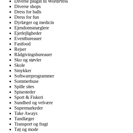
Diverse plugin til WordPress
Diverse shops
Dress for balls
Dress for fun
Dyrlæger og medicin
Ejendomsmæglere
Ejerlejligheder
Eventbureauer
Fastfood
Rejser
Rådgivingsbureauer
Sko og støvler
Skole
Smykker
Softwareprogrammer
Sommerhuse
Spille sites
Spisesteder
Sport & Fiskeri
Sundhed og velvære
Supermarkeder
Take Aways
Tandlæger
Transport og fragt
Tøj og mode