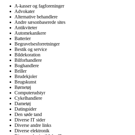
A-kasser og fagforeninger
Advokater
Alternative behandlere
Andre sæsonbaserede sites
Antikviteter
Automekanikere
Batterier
Begravelsesforretninger
Bestik og service
Bildekoration
Bilforhandlere
Boghandlere
Briller
Brudekjoler
Brugskunst
Børnetøj
Computerudstyr
Cykelhandlere
Dametøj
Datingsider
Den søde tand
Diverse IT sider
Diverse andre links
Diverse elektronik