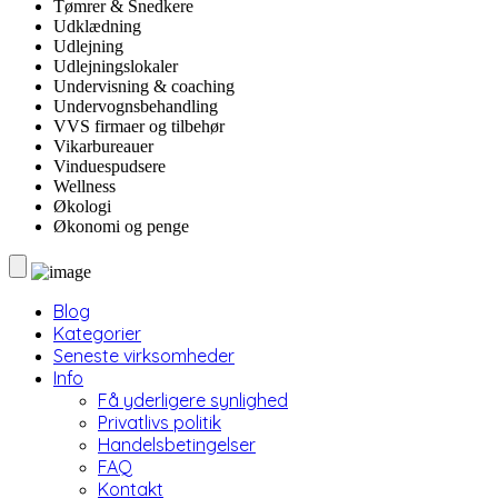
Tømrer & Snedkere
Udklædning
Udlejning
Udlejningslokaler
Undervisning & coaching
Undervognsbehandling
VVS firmaer og tilbehør
Vikarbureauer
Vinduespudsere
Wellness
Økologi
Økonomi og penge
Blog
Kategorier
Seneste virksomheder
Info
Få yderligere synlighed
Privatlivs politik
Handelsbetingelser
FAQ
Kontakt