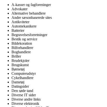
A-kasser og fagforeninger
Advokater
Alternative behandlere
Andre sæsonbaserede sites
Antikviteter
Automekanikere
Batterier
Begravelsesforretninger
Bestik og service
Bildekoration
Bilforhandlere
Boghandlere
Briller
Brudekjoler
Brugskunst
Børnetøj
Computerudstyr
Cykelhandlere
Dametøj
Datingsider
Den søde tand
Diverse IT sider
Diverse andre links
Diverse elektronik