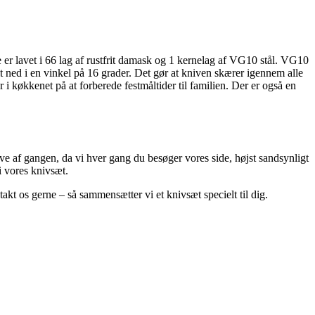
er lavet i 66 lag af rustfrit damask og 1 kernelag af VG10 stål. VG10
lt ned i en vinkel på 16 grader. Det gør at kniven skærer igennem alle
i køkkenet på at forberede festmåltider til familien. Der er også en
ive af gangen, da vi hver gang du besøger vores side, højst sandsynligt
i vores knivsæt.
kt os gerne – så sammensætter vi et knivsæt specielt til dig.