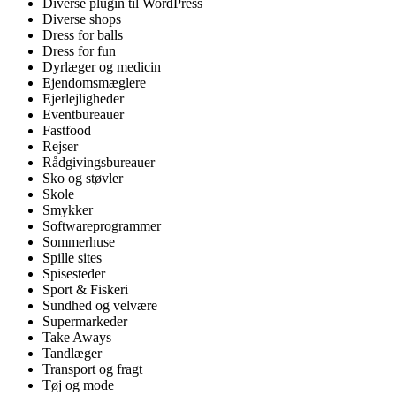
Diverse plugin til WordPress
Diverse shops
Dress for balls
Dress for fun
Dyrlæger og medicin
Ejendomsmæglere
Ejerlejligheder
Eventbureauer
Fastfood
Rejser
Rådgivingsbureauer
Sko og støvler
Skole
Smykker
Softwareprogrammer
Sommerhuse
Spille sites
Spisesteder
Sport & Fiskeri
Sundhed og velvære
Supermarkeder
Take Aways
Tandlæger
Transport og fragt
Tøj og mode