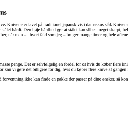
kus
. Knivene er lavet på traditionel japansk vis i damaskus stål. Knivene 
 stålet hårdt. Den høje hårdhed gør at stålet kan slibes meget skarpt, he
er, når man – i hvert fald som jeg – bruger mange timer og hele aftener 
asse penge. Det er selvfølgelig en fordel for os hvis du køber flere kn
or kan vi gøre det billigere for dig, hvis du køber flere knive af gangen 
orventning ikke kan finde en pakke der passer på dine ønsker, så konta