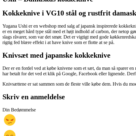
Kokkeknive i VG10 stål og rustfrit damas
Yugana Ushi er en webshop med salg af japansk inspirerede kokkeknive
er en meget hård type stål med et højt indhold af carbon, der netop gør
slags råvarer, som var det smør. Det er vigtigt med gode køkkenredskab
rigtig fed blære effekt i at have knive som er flotte at se på.
Knivsæt med japanske kokkeknive
Der er en fordel ved at købe knivene som et sæt, da man så sparer en m
har betalt for det ved et klik på Google, Facebook eller lignende. Derf
Knivsættene er sat sammen som de fleste ville købe dem. Hvis du mod f
Skriv en anmeldelse
Din Bedømmelse