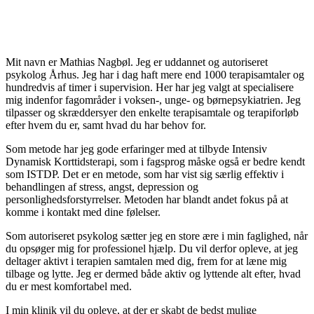
Mit navn er Mathias Nagbøl. Jeg er uddannet og autoriseret
psykolog Århus. Jeg har i dag haft mere end 1000 terapisamtaler og
hundredvis af timer i supervision. Her har jeg valgt at specialisere
mig indenfor fagområder i voksen-, unge- og børnepsykiatrien. Jeg
tilpasser og skræddersyer den enkelte terapisamtale og terapiforløb
efter hvem du er, samt hvad du har behov for.
Som metode har jeg gode erfaringer med at tilbyde Intensiv
Dynamisk Korttidsterapi, som i fagsprog måske også er bedre kendt
som ISTDP. Det er en metode, som har vist sig særlig effektiv i
behandlingen af stress, angst, depression og
personlighedsforstyrrelser. Metoden har blandt andet fokus på at
komme i kontakt med dine følelser.
Som autoriseret psykolog sætter jeg en store ære i min faglighed, når
du opsøger mig for professionel hjælp. Du vil derfor opleve, at jeg
deltager aktivt i terapien samtalen med dig, frem for at læne mig
tilbage og lytte. Jeg er dermed både aktiv og lyttende alt efter, hvad
du er mest komfortabel med.
I min klinik vil du opleve, at der er skabt de bedst mulige