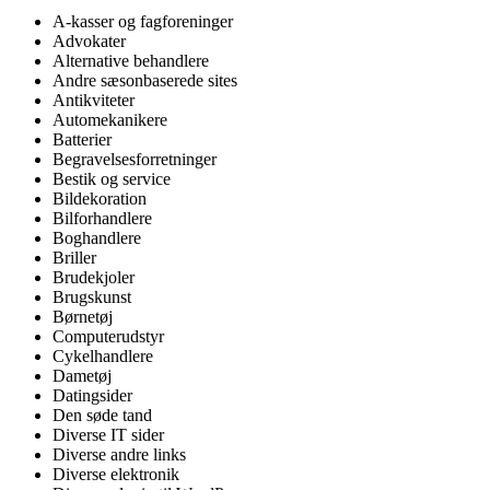
A-kasser og fagforeninger
Advokater
Alternative behandlere
Andre sæsonbaserede sites
Antikviteter
Automekanikere
Batterier
Begravelsesforretninger
Bestik og service
Bildekoration
Bilforhandlere
Boghandlere
Briller
Brudekjoler
Brugskunst
Børnetøj
Computerudstyr
Cykelhandlere
Dametøj
Datingsider
Den søde tand
Diverse IT sider
Diverse andre links
Diverse elektronik