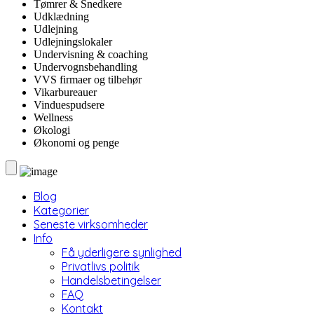
Tømrer & Snedkere
Udklædning
Udlejning
Udlejningslokaler
Undervisning & coaching
Undervognsbehandling
VVS firmaer og tilbehør
Vikarbureauer
Vinduespudsere
Wellness
Økologi
Økonomi og penge
Blog
Kategorier
Seneste virksomheder
Info
Få yderligere synlighed
Privatlivs politik
Handelsbetingelser
FAQ
Kontakt