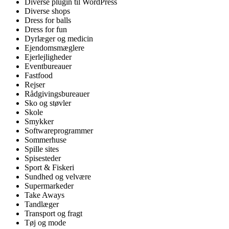
Diverse plugin til WordPress
Diverse shops
Dress for balls
Dress for fun
Dyrlæger og medicin
Ejendomsmæglere
Ejerlejligheder
Eventbureauer
Fastfood
Rejser
Rådgivingsbureauer
Sko og støvler
Skole
Smykker
Softwareprogrammer
Sommerhuse
Spille sites
Spisesteder
Sport & Fiskeri
Sundhed og velvære
Supermarkeder
Take Aways
Tandlæger
Transport og fragt
Tøj og mode