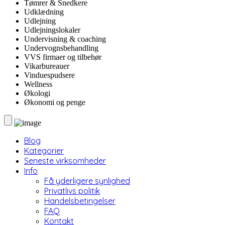
Tømrer & Snedkere
Udklædning
Udlejning
Udlejningslokaler
Undervisning & coaching
Undervognsbehandling
VVS firmaer og tilbehør
Vikarbureauer
Vinduespudsere
Wellness
Økologi
Økonomi og penge
Blog
Kategorier
Seneste virksomheder
Info
Få yderligere synlighed
Privatlivs politik
Handelsbetingelser
FAQ
Kontakt