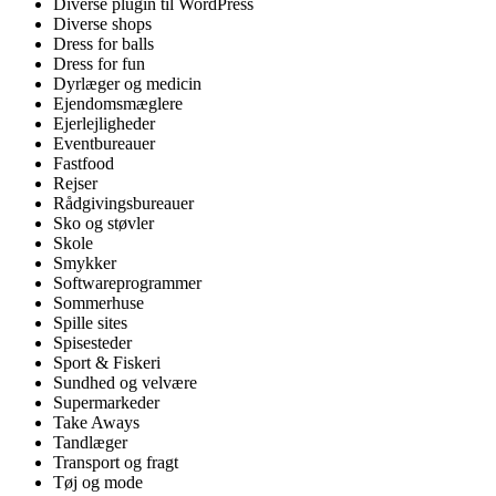
Diverse plugin til WordPress
Diverse shops
Dress for balls
Dress for fun
Dyrlæger og medicin
Ejendomsmæglere
Ejerlejligheder
Eventbureauer
Fastfood
Rejser
Rådgivingsbureauer
Sko og støvler
Skole
Smykker
Softwareprogrammer
Sommerhuse
Spille sites
Spisesteder
Sport & Fiskeri
Sundhed og velvære
Supermarkeder
Take Aways
Tandlæger
Transport og fragt
Tøj og mode