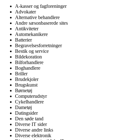
A-kasser og fagforeninger
Advokater
Alternative behandlere
Andre sæsonbaserede sites
Antikviteter
Automekanikere
Batterier
Begravelsesforretninger
Bestik og service
Bildekoration
Bilforhandlere
Boghandlere
Briller
Brudekjoler
Brugskunst
Børnetøj
Computerudstyr
Cykelhandlere
Dametøj
Datingsider
Den søde tand
Diverse IT sider
Diverse andre links
Diverse elektronik