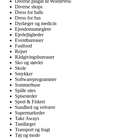
Diverse plugin til WordPress
Diverse shops
Dress for balls
Dress for fun
Dyrlæger og medicin
Ejendomsmæglere
Ejerlejligheder
Eventbureauer
Fastfood
Rejser
Rådgivingsbureauer
Sko og støvler
Skole
Smykker
Softwareprogrammer
Sommerhuse
Spille sites
Spisesteder
Sport & Fiskeri
Sundhed og velvære
Supermarkeder
Take Aways
Tandlæger
Transport og fragt
Tøj og mode