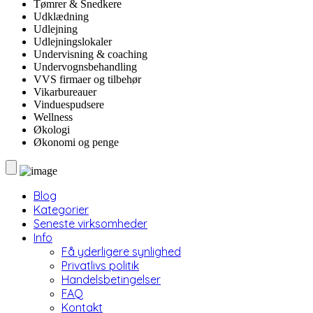
Tømrer & Snedkere
Udklædning
Udlejning
Udlejningslokaler
Undervisning & coaching
Undervognsbehandling
VVS firmaer og tilbehør
Vikarbureauer
Vinduespudsere
Wellness
Økologi
Økonomi og penge
Blog
Kategorier
Seneste virksomheder
Info
Få yderligere synlighed
Privatlivs politik
Handelsbetingelser
FAQ
Kontakt