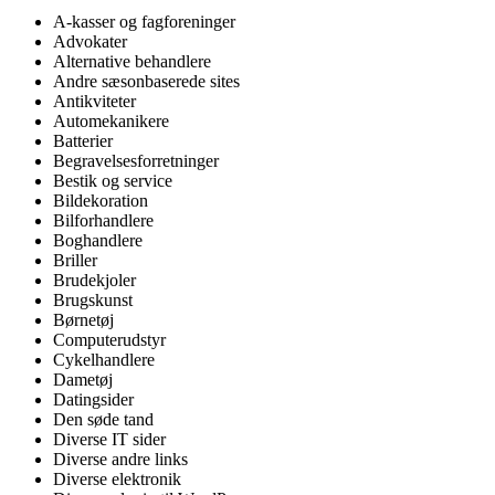
A-kasser og fagforeninger
Advokater
Alternative behandlere
Andre sæsonbaserede sites
Antikviteter
Automekanikere
Batterier
Begravelsesforretninger
Bestik og service
Bildekoration
Bilforhandlere
Boghandlere
Briller
Brudekjoler
Brugskunst
Børnetøj
Computerudstyr
Cykelhandlere
Dametøj
Datingsider
Den søde tand
Diverse IT sider
Diverse andre links
Diverse elektronik