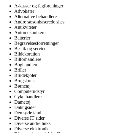
A-kasser og fagforeninger
Advokater
Alternative behandlere
Andre sæsonbaserede sites
Antikviteter
Automekanikere
Batterier
Begravelsesforretninger
Bestik og service
Bildekoration
Bilforhandlere
Boghandlere
Briller
Brudekjoler
Brugskunst
Børnetøj
Computerudstyr
Cykelhandlere
Dametøj
Datingsider
Den søde tand
Diverse IT sider
Diverse andre links
Diverse elektronik