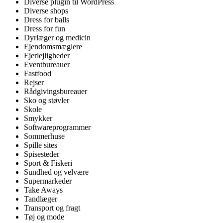
Diverse plugin til WordPress
Diverse shops
Dress for balls
Dress for fun
Dyrlæger og medicin
Ejendomsmæglere
Ejerlejligheder
Eventbureauer
Fastfood
Rejser
Rådgivingsbureauer
Sko og støvler
Skole
Smykker
Softwareprogrammer
Sommerhuse
Spille sites
Spisesteder
Sport & Fiskeri
Sundhed og velvære
Supermarkeder
Take Aways
Tandlæger
Transport og fragt
Tøj og mode