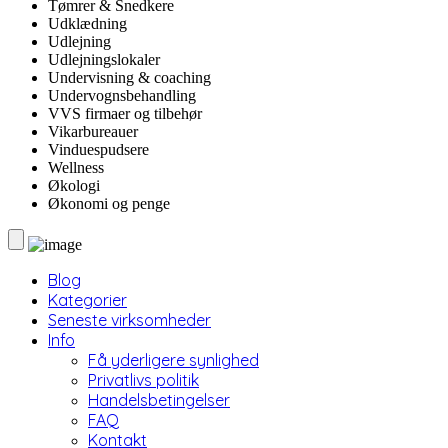
Tømrer & Snedkere
Udklædning
Udlejning
Udlejningslokaler
Undervisning & coaching
Undervognsbehandling
VVS firmaer og tilbehør
Vikarbureauer
Vinduespudsere
Wellness
Økologi
Økonomi og penge
Blog
Kategorier
Seneste virksomheder
Info
Få yderligere synlighed
Privatlivs politik
Handelsbetingelser
FAQ
Kontakt