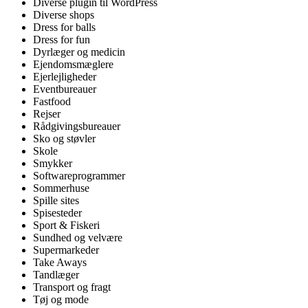
Diverse plugin til WordPress
Diverse shops
Dress for balls
Dress for fun
Dyrlæger og medicin
Ejendomsmæglere
Ejerlejligheder
Eventbureauer
Fastfood
Rejser
Rådgivingsbureauer
Sko og støvler
Skole
Smykker
Softwareprogrammer
Sommerhuse
Spille sites
Spisesteder
Sport & Fiskeri
Sundhed og velvære
Supermarkeder
Take Aways
Tandlæger
Transport og fragt
Tøj og mode