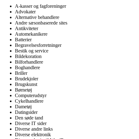
A-kasser og fagforeninger
Advokater
Alternative behandlere
Andre sæsonbaserede sites
Antikviteter
Automekanikere
Batterier
Begravelsesforretninger
Bestik og service
Bildekoration
Bilforhandlere
Boghandlere
Briller
Brudekjoler
Brugskunst
Børnetøj
Computerudstyr
Cykelhandlere
Dametøj
Datingsider
Den søde tand
Diverse IT sider
Diverse andre links
Diverse elektronik