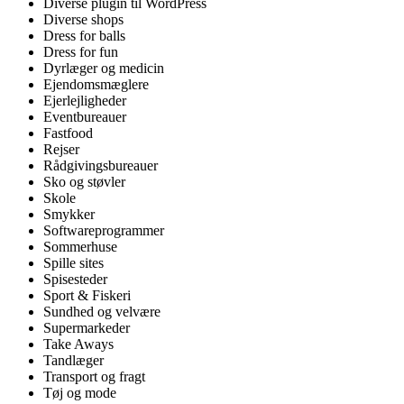
Diverse plugin til WordPress
Diverse shops
Dress for balls
Dress for fun
Dyrlæger og medicin
Ejendomsmæglere
Ejerlejligheder
Eventbureauer
Fastfood
Rejser
Rådgivingsbureauer
Sko og støvler
Skole
Smykker
Softwareprogrammer
Sommerhuse
Spille sites
Spisesteder
Sport & Fiskeri
Sundhed og velvære
Supermarkeder
Take Aways
Tandlæger
Transport og fragt
Tøj og mode