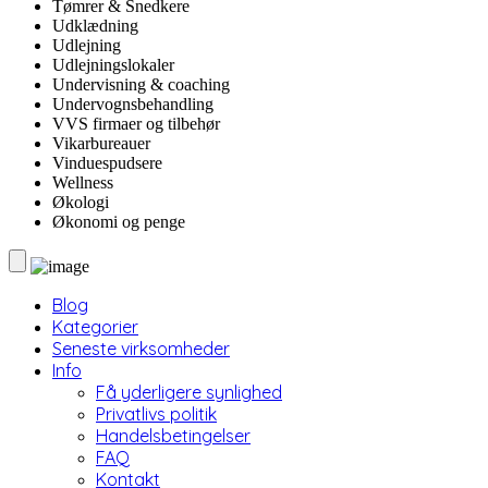
Tømrer & Snedkere
Udklædning
Udlejning
Udlejningslokaler
Undervisning & coaching
Undervognsbehandling
VVS firmaer og tilbehør
Vikarbureauer
Vinduespudsere
Wellness
Økologi
Økonomi og penge
Blog
Kategorier
Seneste virksomheder
Info
Få yderligere synlighed
Privatlivs politik
Handelsbetingelser
FAQ
Kontakt