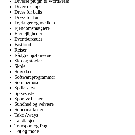
Diverse plugin til WordPress
Diverse shops
Dress for balls
Dress for fun
Dyrlæger og medicin
Ejendomsmæglere
Ejerlejligheder
Eventbureauer
Fastfood
Rejser
Rådgivingsbureauer
Sko og støvler
Skole
Smykker
Softwareprogrammer
Sommerhuse
Spille sites
Spisesteder
Sport & Fiskeri
Sundhed og velvære
Supermarkeder
Take Aways
Tandlæger
Transport og fragt
Tøj og mode