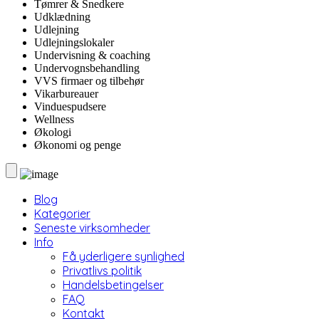
Tømrer & Snedkere
Udklædning
Udlejning
Udlejningslokaler
Undervisning & coaching
Undervognsbehandling
VVS firmaer og tilbehør
Vikarbureauer
Vinduespudsere
Wellness
Økologi
Økonomi og penge
Blog
Kategorier
Seneste virksomheder
Info
Få yderligere synlighed
Privatlivs politik
Handelsbetingelser
FAQ
Kontakt