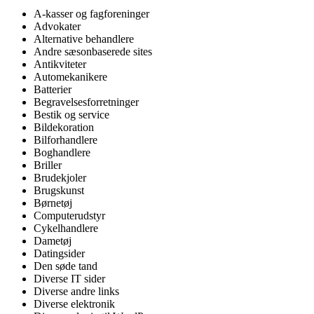
A-kasser og fagforeninger
Advokater
Alternative behandlere
Andre sæsonbaserede sites
Antikviteter
Automekanikere
Batterier
Begravelsesforretninger
Bestik og service
Bildekoration
Bilforhandlere
Boghandlere
Briller
Brudekjoler
Brugskunst
Børnetøj
Computerudstyr
Cykelhandlere
Dametøj
Datingsider
Den søde tand
Diverse IT sider
Diverse andre links
Diverse elektronik