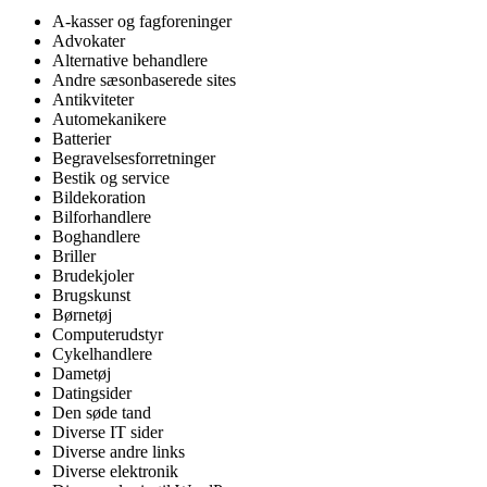
A-kasser og fagforeninger
Advokater
Alternative behandlere
Andre sæsonbaserede sites
Antikviteter
Automekanikere
Batterier
Begravelsesforretninger
Bestik og service
Bildekoration
Bilforhandlere
Boghandlere
Briller
Brudekjoler
Brugskunst
Børnetøj
Computerudstyr
Cykelhandlere
Dametøj
Datingsider
Den søde tand
Diverse IT sider
Diverse andre links
Diverse elektronik