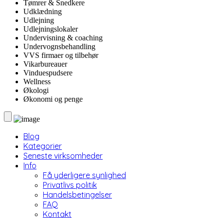
Tømrer & Snedkere
Udklædning
Udlejning
Udlejningslokaler
Undervisning & coaching
Undervognsbehandling
VVS firmaer og tilbehør
Vikarbureauer
Vinduespudsere
Wellness
Økologi
Økonomi og penge
Blog
Kategorier
Seneste virksomheder
Info
Få yderligere synlighed
Privatlivs politik
Handelsbetingelser
FAQ
Kontakt