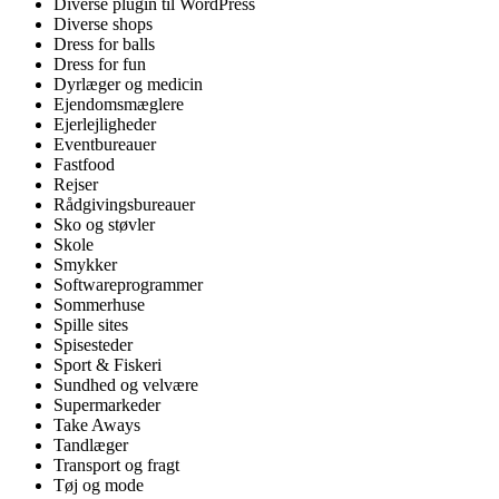
Diverse plugin til WordPress
Diverse shops
Dress for balls
Dress for fun
Dyrlæger og medicin
Ejendomsmæglere
Ejerlejligheder
Eventbureauer
Fastfood
Rejser
Rådgivingsbureauer
Sko og støvler
Skole
Smykker
Softwareprogrammer
Sommerhuse
Spille sites
Spisesteder
Sport & Fiskeri
Sundhed og velvære
Supermarkeder
Take Aways
Tandlæger
Transport og fragt
Tøj og mode