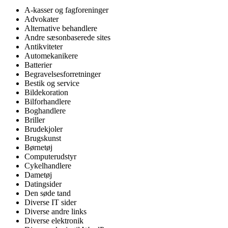
A-kasser og fagforeninger
Advokater
Alternative behandlere
Andre sæsonbaserede sites
Antikviteter
Automekanikere
Batterier
Begravelsesforretninger
Bestik og service
Bildekoration
Bilforhandlere
Boghandlere
Briller
Brudekjoler
Brugskunst
Børnetøj
Computerudstyr
Cykelhandlere
Dametøj
Datingsider
Den søde tand
Diverse IT sider
Diverse andre links
Diverse elektronik