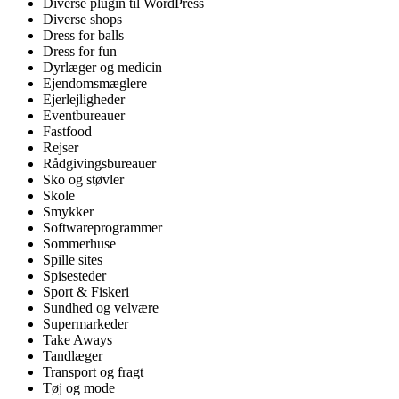
Diverse plugin til WordPress
Diverse shops
Dress for balls
Dress for fun
Dyrlæger og medicin
Ejendomsmæglere
Ejerlejligheder
Eventbureauer
Fastfood
Rejser
Rådgivingsbureauer
Sko og støvler
Skole
Smykker
Softwareprogrammer
Sommerhuse
Spille sites
Spisesteder
Sport & Fiskeri
Sundhed og velvære
Supermarkeder
Take Aways
Tandlæger
Transport og fragt
Tøj og mode