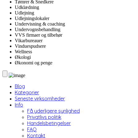
Tømrer & Snedkere
Udklædning
Udlejning
Udlejningslokaler
Undervisning & coaching
Undervognsbehandling
VVS firmaer og tilbehør
Vikarbureauer
Vinduespudsere
Wellness
Økologi
Økonomi og penge
Blog
Kategorier
Seneste virksomheder
Info
Få yderligere synlighed
Privatlivs politik
Handelsbetingelser
FAQ
Kontakt