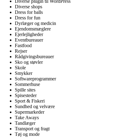
Diverse plugin til WordPress
Diverse shops
Dress for balls
Dress for fun
Dyrlæger og medicin
Ejendomsmæglere
Ejerlejligheder
Eventbureauer
Fastfood
Rejser
Rådgivingsbureauer
Sko og støvler
Skole
Smykker
Softwareprogrammer
Sommerhuse
Spille sites
Spisesteder
Sport & Fiskeri
Sundhed og velvære
Supermarkeder
Take Aways
Tandlæger
Transport og fragt
Tøj og mode