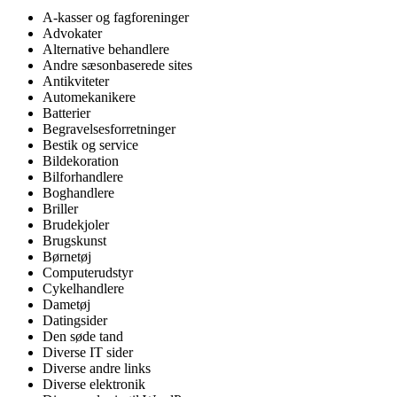
A-kasser og fagforeninger
Advokater
Alternative behandlere
Andre sæsonbaserede sites
Antikviteter
Automekanikere
Batterier
Begravelsesforretninger
Bestik og service
Bildekoration
Bilforhandlere
Boghandlere
Briller
Brudekjoler
Brugskunst
Børnetøj
Computerudstyr
Cykelhandlere
Dametøj
Datingsider
Den søde tand
Diverse IT sider
Diverse andre links
Diverse elektronik