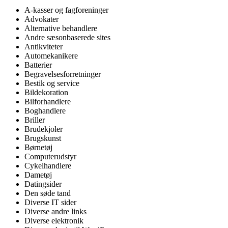
A-kasser og fagforeninger
Advokater
Alternative behandlere
Andre sæsonbaserede sites
Antikviteter
Automekanikere
Batterier
Begravelsesforretninger
Bestik og service
Bildekoration
Bilforhandlere
Boghandlere
Briller
Brudekjoler
Brugskunst
Børnetøj
Computerudstyr
Cykelhandlere
Dametøj
Datingsider
Den søde tand
Diverse IT sider
Diverse andre links
Diverse elektronik