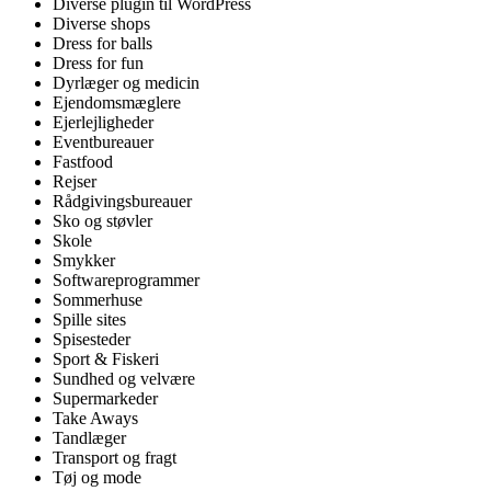
Diverse plugin til WordPress
Diverse shops
Dress for balls
Dress for fun
Dyrlæger og medicin
Ejendomsmæglere
Ejerlejligheder
Eventbureauer
Fastfood
Rejser
Rådgivingsbureauer
Sko og støvler
Skole
Smykker
Softwareprogrammer
Sommerhuse
Spille sites
Spisesteder
Sport & Fiskeri
Sundhed og velvære
Supermarkeder
Take Aways
Tandlæger
Transport og fragt
Tøj og mode