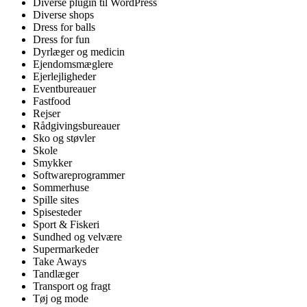
Diverse plugin til WordPress
Diverse shops
Dress for balls
Dress for fun
Dyrlæger og medicin
Ejendomsmæglere
Ejerlejligheder
Eventbureauer
Fastfood
Rejser
Rådgivingsbureauer
Sko og støvler
Skole
Smykker
Softwareprogrammer
Sommerhuse
Spille sites
Spisesteder
Sport & Fiskeri
Sundhed og velvære
Supermarkeder
Take Aways
Tandlæger
Transport og fragt
Tøj og mode