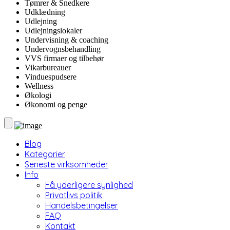
Tømrer & Snedkere
Udklædning
Udlejning
Udlejningslokaler
Undervisning & coaching
Undervognsbehandling
VVS firmaer og tilbehør
Vikarbureauer
Vinduespudsere
Wellness
Økologi
Økonomi og penge
Blog
Kategorier
Seneste virksomheder
Info
Få yderligere synlighed
Privatlivs politik
Handelsbetingelser
FAQ
Kontakt