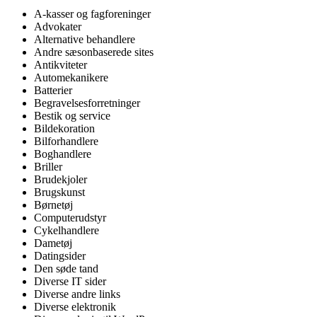
A-kasser og fagforeninger
Advokater
Alternative behandlere
Andre sæsonbaserede sites
Antikviteter
Automekanikere
Batterier
Begravelsesforretninger
Bestik og service
Bildekoration
Bilforhandlere
Boghandlere
Briller
Brudekjoler
Brugskunst
Børnetøj
Computerudstyr
Cykelhandlere
Dametøj
Datingsider
Den søde tand
Diverse IT sider
Diverse andre links
Diverse elektronik