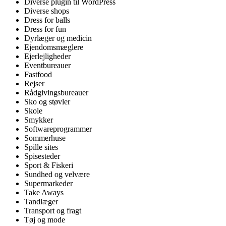
Diverse plugin til WordPress
Diverse shops
Dress for balls
Dress for fun
Dyrlæger og medicin
Ejendomsmæglere
Ejerlejligheder
Eventbureauer
Fastfood
Rejser
Rådgivingsbureauer
Sko og støvler
Skole
Smykker
Softwareprogrammer
Sommerhuse
Spille sites
Spisesteder
Sport & Fiskeri
Sundhed og velvære
Supermarkeder
Take Aways
Tandlæger
Transport og fragt
Tøj og mode