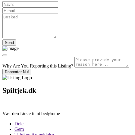
Why Are You Reporting this
Listing?
Rapporter Nu!
Spiltjek.dk
Vær den første til at bedømme
Dele
Gem
Tilføj en Anmeldelse