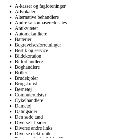
A-kasser og fagforeninger
Advokater
Alternative behandlere
Andre sæsonbaserede sites
Antikviteter
Automekanikere
Batterier
Begravelsesforretninger
Bestik og service
Bildekoration
Bilforhandlere
Boghandlere
Briller
Brudekjoler
Brugskunst
Børnetøj
Computerudstyr
Cykelhandlere
Dametøj
Datingsider
Den søde tand
Diverse IT sider
Diverse andre links
Diverse elektronik