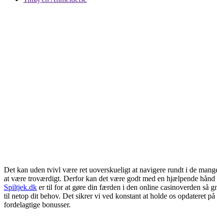
Det kan uden tvivl være ret uoverskueligt at navigere rundt i de mange s
at være troværdigt. Derfor kan det være godt med en hjælpende hånd so
Spiltjek.dk
er til for at gøre din færden i den online casinoverden så
til netop dit behov. Det sikrer vi ved konstant at holde os opdateret p
fordelagtige bonusser.