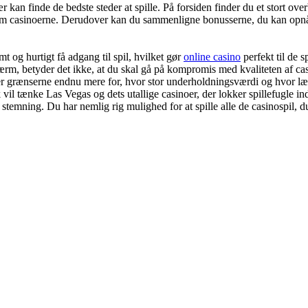
an finde de bedste steder at spille. På forsiden finder du et stort over
e om casinoerne. Derudover kan du sammenligne bonusserne, du kan opnå
 og hurtigt få adgang til spil, hvilket gør
online casino
perfekt til de sp
ærm, betyder det ikke, at du skal gå på kompromis med kvaliteten af cas
er grænserne endnu mere for, hvor stor underholdningsværdi og hvor læk
sk vil tænke Las Vegas og dets utallige casinoer, der lokker spillefugl
 stemning. Du har nemlig rig mulighed for at spille alle de casinospil, 