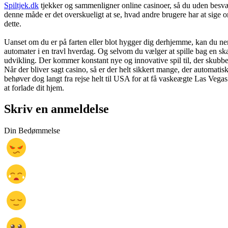
Spiltjek.dk
tjekker og sammenligner online casinoer, så du uden besvær k
denne måde er det overskueligt at se, hvad andre brugere har at sig
dette.
Uanset om du er på farten eller blot hygger dig derhjemme, kan du nemt
automater i en travl hverdag. Og selvom du vælger at spille bag en sk
udvikling. Der kommer konstant nye og innovative spil til, der skubb
Når der bliver sagt casino, så er der helt sikkert mange, der automati
behøver dog langt fra rejse helt til USA for at få vaskeægte Las Vegas
at forlade dit hjem.
Skriv en anmeldelse
Din Bedømmelse