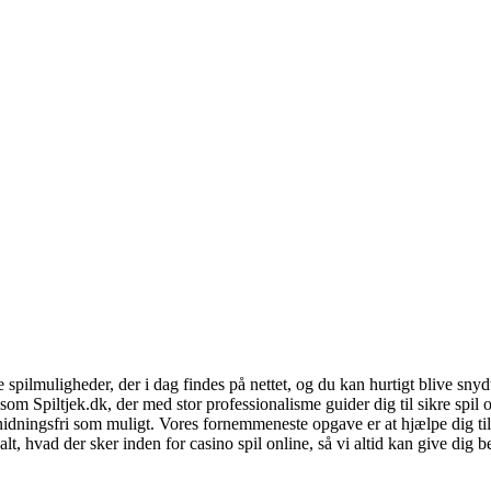
pilmuligheder, der i dag findes på nettet, og du kan hurtigt blive snydt, 
m Spiltjek.dk, der med stor professionalisme guider dig til sikre spil 
 gnidningsfri som muligt. Vores fornemmeneste opgave er at hjælpe dig t
å alt, hvad der sker inden for casino spil online, så vi altid kan give d