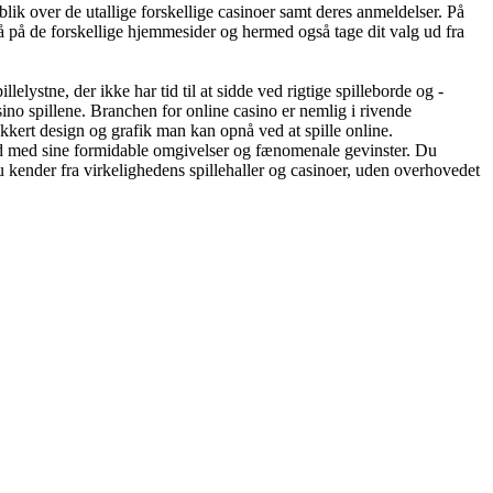
blik over de utallige forskellige casinoer samt deres anmeldelser. På
 på de forskellige hjemmesider og hermed også tage dit valg ud fra
illelystne, der ikke har tid til at sidde ved rigtige spilleborde og -
ino spillene. Branchen for online casino er nemlig i rivende
kert design og grafik man kan opnå ved at spille online.
e ind med sine formidable omgivelser og fænomenale gevinster. Du
du kender fra virkelighedens spillehaller og casinoer, uden overhovedet