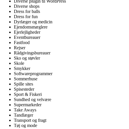
Diverse plugin til WordPress
Diverse shops
Dress for balls
Dress for fun
Dyrlæger og medicin
Ejendomsmæglere
Ejerlejligheder
Eventbureauer
Fastfood
Rejser
Rådgivingsbureauer
Sko og støvler
Skole
Smykker
Softwareprogrammer
Sommerhuse
Spille sites
Spisesteder
Sport & Fiskeri
Sundhed og velvære
Supermarkeder
Take Aways
Tandlæger
Transport og fragt
Tøj og mode