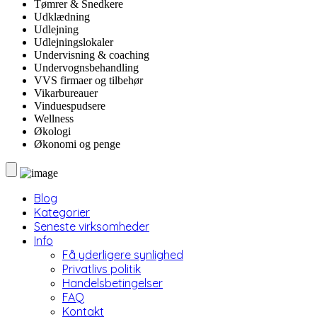
Tømrer & Snedkere
Udklædning
Udlejning
Udlejningslokaler
Undervisning & coaching
Undervognsbehandling
VVS firmaer og tilbehør
Vikarbureauer
Vinduespudsere
Wellness
Økologi
Økonomi og penge
Blog
Kategorier
Seneste virksomheder
Info
Få yderligere synlighed
Privatlivs politik
Handelsbetingelser
FAQ
Kontakt