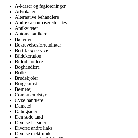
A-kasser og fagforeninger
Advokater
Alternative behandlere
Andre sæsonbaserede sites
Antikviteter
Automekanikere
Batterier
Begravelsesforretninger
Bestik og service
Bildekoration
Bilforhandlere
Boghandlere
Briller
Brudekjoler
Brugskunst
Børnetøj
Computerudstyr
Cykelhandlere
Dametøj
Datingsider
Den søde tand
Diverse IT sider
Diverse andre links
Diverse elektronik