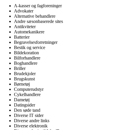
A-kasser og fagforeninger
Advokater
Alternative behandlere
Andre sæsonbaserede sites
Antikviteter
Automekanikere
Batterier
Begravelsesforretninger
Bestik og service
Bildekoration
Bilforhandlere
Boghandlere
Briller
Brudekjoler
Brugskunst
Børnetøj
Computerudstyr
Cykelhandlere
Dametøj
Datingsider
Den søde tand
Diverse IT sider
Diverse andre links
Diverse elektronik