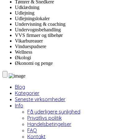
Tømrer & Snedkere
Udklædning
Udlejning
Udlejningslokaler
Undervisning & coaching
Undervognsbehandling
VVS firmaer og tilbehør
Vikarbureauer
Vinduespudsere
Wellness
Økologi
Økonomi og penge
Blog
Kategorier
Seneste virksomheder
Info
Få yderligere synlighed
Privatlivs politik
Handelsbetingelser
FAQ
Kontakt