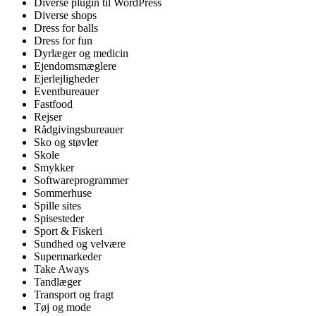
Diverse plugin til WordPress
Diverse shops
Dress for balls
Dress for fun
Dyrlæger og medicin
Ejendomsmæglere
Ejerlejligheder
Eventbureauer
Fastfood
Rejser
Rådgivingsbureauer
Sko og støvler
Skole
Smykker
Softwareprogrammer
Sommerhuse
Spille sites
Spisesteder
Sport & Fiskeri
Sundhed og velvære
Supermarkeder
Take Aways
Tandlæger
Transport og fragt
Tøj og mode