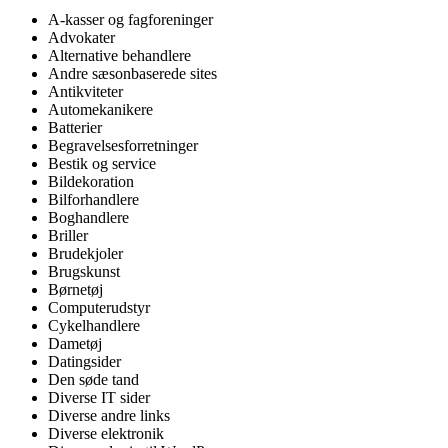
A-kasser og fagforeninger
Advokater
Alternative behandlere
Andre sæsonbaserede sites
Antikviteter
Automekanikere
Batterier
Begravelsesforretninger
Bestik og service
Bildekoration
Bilforhandlere
Boghandlere
Briller
Brudekjoler
Brugskunst
Børnetøj
Computerudstyr
Cykelhandlere
Dametøj
Datingsider
Den søde tand
Diverse IT sider
Diverse andre links
Diverse elektronik