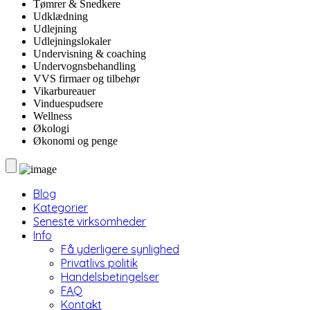
Tømrer & Snedkere
Udklædning
Udlejning
Udlejningslokaler
Undervisning & coaching
Undervognsbehandling
VVS firmaer og tilbehør
Vikarbureauer
Vinduespudsere
Wellness
Økologi
Økonomi og penge
Blog
Kategorier
Seneste virksomheder
Info
Få yderligere synlighed
Privatlivs politik
Handelsbetingelser
FAQ
Kontakt