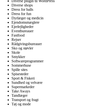
Diverse plugin til WordPress
Diverse shops
Dress for balls
Dress for fun
Dyrlæger og medicin
Ejendomsmæglere
Ejerlejligheder
Eventbureauer
Fastfood
Rejser
Rådgivingsbureauer
Sko og støvler
Skole
Smykker
Softwareprogrammer
Sommerhuse
Spille sites
Spisesteder
Sport & Fiskeri
Sundhed og velvære
Supermarkeder
Take Aways
Tandlæger
Transport og fragt
Tøj og mode