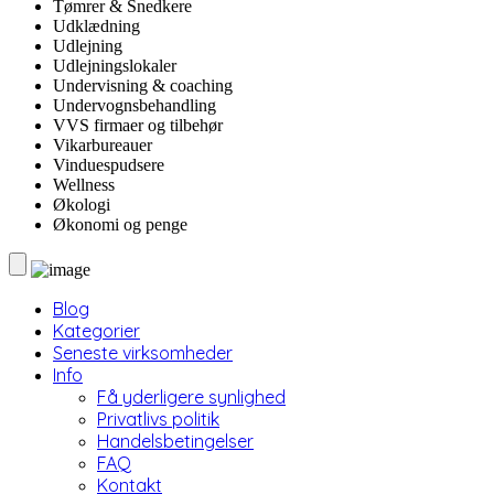
Tømrer & Snedkere
Udklædning
Udlejning
Udlejningslokaler
Undervisning & coaching
Undervognsbehandling
VVS firmaer og tilbehør
Vikarbureauer
Vinduespudsere
Wellness
Økologi
Økonomi og penge
Blog
Kategorier
Seneste virksomheder
Info
Få yderligere synlighed
Privatlivs politik
Handelsbetingelser
FAQ
Kontakt