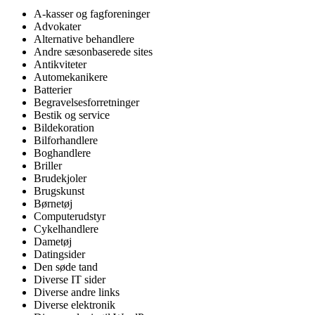
A-kasser og fagforeninger
Advokater
Alternative behandlere
Andre sæsonbaserede sites
Antikviteter
Automekanikere
Batterier
Begravelsesforretninger
Bestik og service
Bildekoration
Bilforhandlere
Boghandlere
Briller
Brudekjoler
Brugskunst
Børnetøj
Computerudstyr
Cykelhandlere
Dametøj
Datingsider
Den søde tand
Diverse IT sider
Diverse andre links
Diverse elektronik