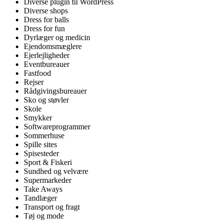
Diverse plugin til WordPress
Diverse shops
Dress for balls
Dress for fun
Dyrlæger og medicin
Ejendomsmæglere
Ejerlejligheder
Eventbureauer
Fastfood
Rejser
Rådgivingsbureauer
Sko og støvler
Skole
Smykker
Softwareprogrammer
Sommerhuse
Spille sites
Spisesteder
Sport & Fiskeri
Sundhed og velvære
Supermarkeder
Take Aways
Tandlæger
Transport og fragt
Tøj og mode