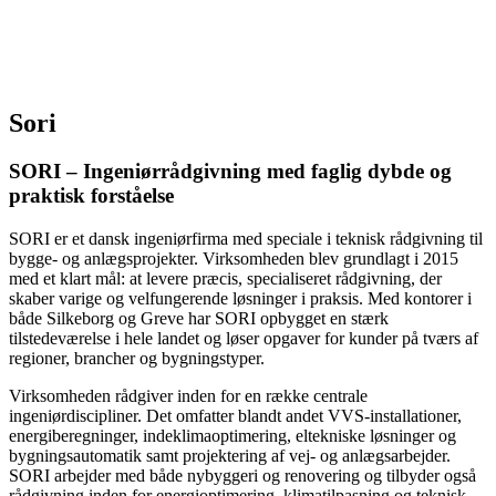
Sori
SORI – Ingeniørrådgivning med faglig dybde og
praktisk forståelse
SORI er et dansk ingeniørfirma med speciale i teknisk rådgivning til
bygge- og anlægsprojekter. Virksomheden blev grundlagt i 2015
med et klart mål: at levere præcis, specialiseret rådgivning, der
skaber varige og velfungerende løsninger i praksis. Med kontorer i
både Silkeborg og Greve har SORI opbygget en stærk
tilstedeværelse i hele landet og løser opgaver for kunder på tværs af
regioner, brancher og bygningstyper.
Virksomheden rådgiver inden for en række centrale
ingeniørdiscipliner. Det omfatter blandt andet VVS-installationer,
energiberegninger, indeklimaoptimering, eltekniske løsninger og
bygningsautomatik samt projektering af vej- og anlægsarbejder.
SORI arbejder med både nybyggeri og renovering og tilbyder også
rådgivning inden for energioptimering, klimatilpasning og teknisk