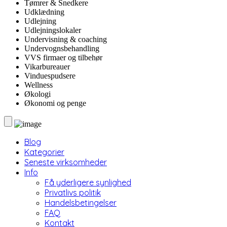
Tømrer & Snedkere
Udklædning
Udlejning
Udlejningslokaler
Undervisning & coaching
Undervognsbehandling
VVS firmaer og tilbehør
Vikarbureauer
Vinduespudsere
Wellness
Økologi
Økonomi og penge
Blog
Kategorier
Seneste virksomheder
Info
Få yderligere synlighed
Privatlivs politik
Handelsbetingelser
FAQ
Kontakt