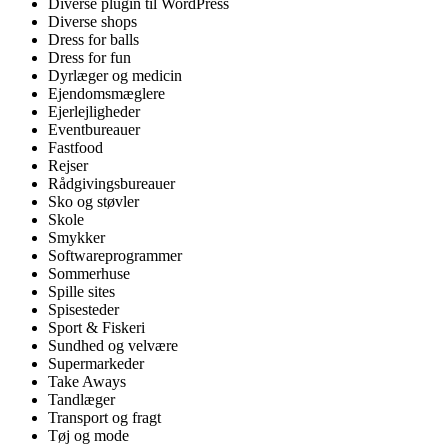
Diverse plugin til WordPress
Diverse shops
Dress for balls
Dress for fun
Dyrlæger og medicin
Ejendomsmæglere
Ejerlejligheder
Eventbureauer
Fastfood
Rejser
Rådgivingsbureauer
Sko og støvler
Skole
Smykker
Softwareprogrammer
Sommerhuse
Spille sites
Spisesteder
Sport & Fiskeri
Sundhed og velvære
Supermarkeder
Take Aways
Tandlæger
Transport og fragt
Tøj og mode