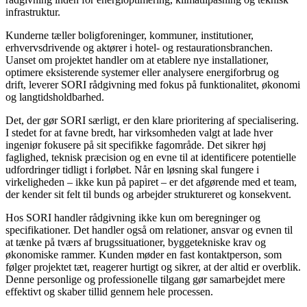
infrastruktur.
Kunderne tæller boligforeninger, kommuner, institutioner,
erhvervsdrivende og aktører i hotel- og restaurationsbranchen.
Uanset om projektet handler om at etablere nye installationer,
optimere eksisterende systemer eller analysere energiforbrug og
drift, leverer SORI rådgivning med fokus på funktionalitet, økonomi
og langtidsholdbarhed.
Det, der gør SORI særligt, er den klare prioritering af specialisering.
I stedet for at favne bredt, har virksomheden valgt at lade hver
ingeniør fokusere på sit specifikke fagområde. Det sikrer høj
faglighed, teknisk præcision og en evne til at identificere potentielle
udfordringer tidligt i forløbet. Når en løsning skal fungere i
virkeligheden – ikke kun på papiret – er det afgørende med et team,
der kender sit felt til bunds og arbejder struktureret og konsekvent.
Hos SORI handler rådgivning ikke kun om beregninger og
specifikationer. Det handler også om relationer, ansvar og evnen til
at tænke på tværs af brugssituationer, byggetekniske krav og
økonomiske rammer. Kunden møder en fast kontaktperson, som
følger projektet tæt, reagerer hurtigt og sikrer, at der altid er overblik.
Denne personlige og professionelle tilgang gør samarbejdet mere
effektivt og skaber tillid gennem hele processen.