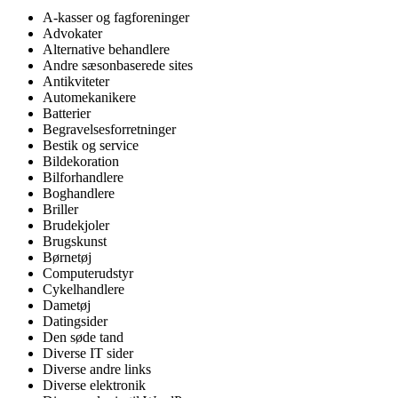
A-kasser og fagforeninger
Advokater
Alternative behandlere
Andre sæsonbaserede sites
Antikviteter
Automekanikere
Batterier
Begravelsesforretninger
Bestik og service
Bildekoration
Bilforhandlere
Boghandlere
Briller
Brudekjoler
Brugskunst
Børnetøj
Computerudstyr
Cykelhandlere
Dametøj
Datingsider
Den søde tand
Diverse IT sider
Diverse andre links
Diverse elektronik