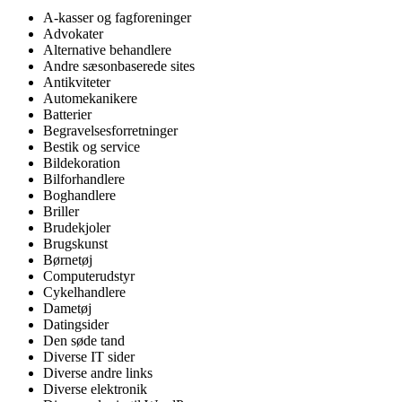
A-kasser og fagforeninger
Advokater
Alternative behandlere
Andre sæsonbaserede sites
Antikviteter
Automekanikere
Batterier
Begravelsesforretninger
Bestik og service
Bildekoration
Bilforhandlere
Boghandlere
Briller
Brudekjoler
Brugskunst
Børnetøj
Computerudstyr
Cykelhandlere
Dametøj
Datingsider
Den søde tand
Diverse IT sider
Diverse andre links
Diverse elektronik