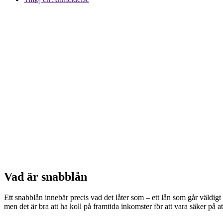
Vad är snabblån
Ett snabblån innebär precis vad det låter som – ett lån som går väldigt
men det är bra att ha koll på framtida inkomster för att vara säker på 