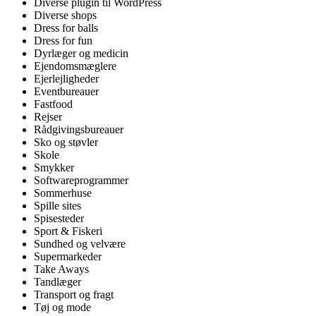
Diverse plugin til WordPress
Diverse shops
Dress for balls
Dress for fun
Dyrlæger og medicin
Ejendomsmæglere
Ejerlejligheder
Eventbureauer
Fastfood
Rejser
Rådgivingsbureauer
Sko og støvler
Skole
Smykker
Softwareprogrammer
Sommerhuse
Spille sites
Spisesteder
Sport & Fiskeri
Sundhed og velvære
Supermarkeder
Take Aways
Tandlæger
Transport og fragt
Tøj og mode