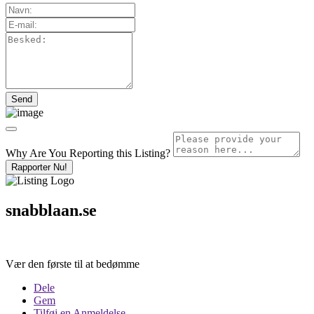
Why Are You Reporting this
Listing?
Rapporter Nu!
snabblaan.se
Vær den første til at bedømme
Dele
Gem
Tilføj en Anmeldelse