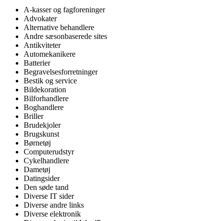
A-kasser og fagforeninger
Advokater
Alternative behandlere
Andre sæsonbaserede sites
Antikviteter
Automekanikere
Batterier
Begravelsesforretninger
Bestik og service
Bildekoration
Bilforhandlere
Boghandlere
Briller
Brudekjoler
Brugskunst
Børnetøj
Computerudstyr
Cykelhandlere
Dametøj
Datingsider
Den søde tand
Diverse IT sider
Diverse andre links
Diverse elektronik