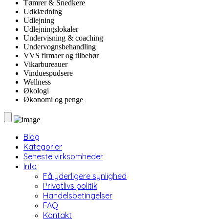
Tømrer & Snedkere
Udklædning
Udlejning
Udlejningslokaler
Undervisning & coaching
Undervognsbehandling
VVS firmaer og tilbehør
Vikarbureauer
Vinduespudsere
Wellness
Økologi
Økonomi og penge
Blog
Kategorier
Seneste virksomheder
Info
Få yderligere synlighed
Privatlivs politik
Handelsbetingelser
FAQ
Kontakt