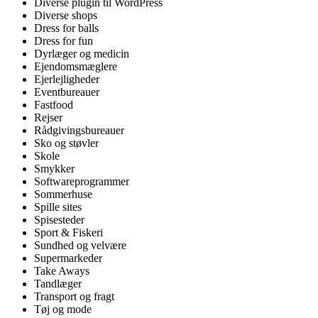
Diverse plugin til WordPress
Diverse shops
Dress for balls
Dress for fun
Dyrlæger og medicin
Ejendomsmæglere
Ejerlejligheder
Eventbureauer
Fastfood
Rejser
Rådgivingsbureauer
Sko og støvler
Skole
Smykker
Softwareprogrammer
Sommerhuse
Spille sites
Spisesteder
Sport & Fiskeri
Sundhed og velvære
Supermarkeder
Take Aways
Tandlæger
Transport og fragt
Tøj og mode