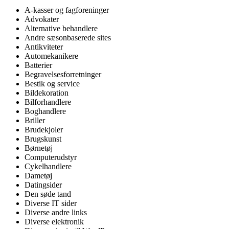
A-kasser og fagforeninger
Advokater
Alternative behandlere
Andre sæsonbaserede sites
Antikviteter
Automekanikere
Batterier
Begravelsesforretninger
Bestik og service
Bildekoration
Bilforhandlere
Boghandlere
Briller
Brudekjoler
Brugskunst
Børnetøj
Computerudstyr
Cykelhandlere
Dametøj
Datingsider
Den søde tand
Diverse IT sider
Diverse andre links
Diverse elektronik