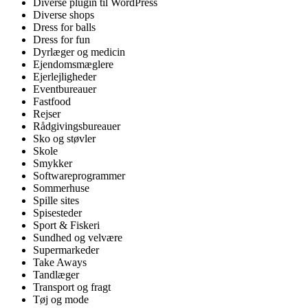
Diverse plugin til WordPress
Diverse shops
Dress for balls
Dress for fun
Dyrlæger og medicin
Ejendomsmæglere
Ejerlejligheder
Eventbureauer
Fastfood
Rejser
Rådgivingsbureauer
Sko og støvler
Skole
Smykker
Softwareprogrammer
Sommerhuse
Spille sites
Spisesteder
Sport & Fiskeri
Sundhed og velvære
Supermarkeder
Take Aways
Tandlæger
Transport og fragt
Tøj og mode