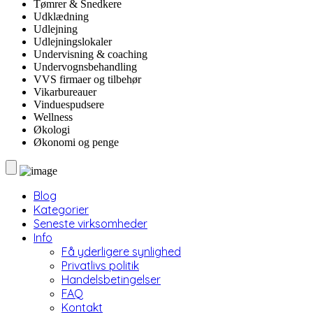
Tømrer & Snedkere
Udklædning
Udlejning
Udlejningslokaler
Undervisning & coaching
Undervognsbehandling
VVS firmaer og tilbehør
Vikarbureauer
Vinduespudsere
Wellness
Økologi
Økonomi og penge
Blog
Kategorier
Seneste virksomheder
Info
Få yderligere synlighed
Privatlivs politik
Handelsbetingelser
FAQ
Kontakt