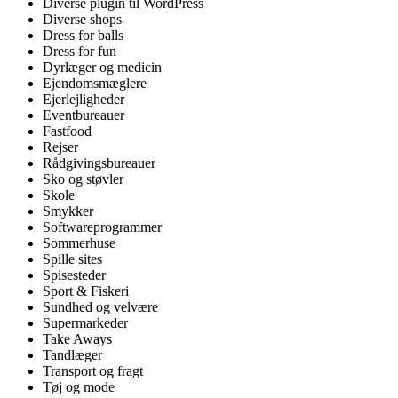
Diverse plugin til WordPress
Diverse shops
Dress for balls
Dress for fun
Dyrlæger og medicin
Ejendomsmæglere
Ejerlejligheder
Eventbureauer
Fastfood
Rejser
Rådgivingsbureauer
Sko og støvler
Skole
Smykker
Softwareprogrammer
Sommerhuse
Spille sites
Spisesteder
Sport & Fiskeri
Sundhed og velvære
Supermarkeder
Take Aways
Tandlæger
Transport og fragt
Tøj og mode