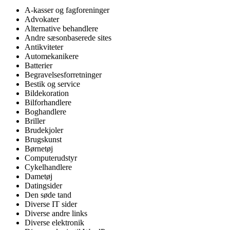
A-kasser og fagforeninger
Advokater
Alternative behandlere
Andre sæsonbaserede sites
Antikviteter
Automekanikere
Batterier
Begravelsesforretninger
Bestik og service
Bildekoration
Bilforhandlere
Boghandlere
Briller
Brudekjoler
Brugskunst
Børnetøj
Computerudstyr
Cykelhandlere
Dametøj
Datingsider
Den søde tand
Diverse IT sider
Diverse andre links
Diverse elektronik