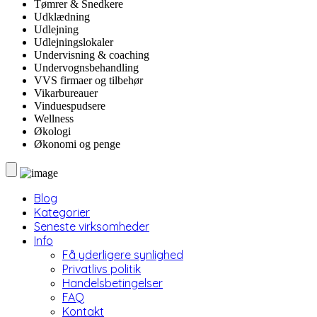
Tømrer & Snedkere
Udklædning
Udlejning
Udlejningslokaler
Undervisning & coaching
Undervognsbehandling
VVS firmaer og tilbehør
Vikarbureauer
Vinduespudsere
Wellness
Økologi
Økonomi og penge
Blog
Kategorier
Seneste virksomheder
Info
Få yderligere synlighed
Privatlivs politik
Handelsbetingelser
FAQ
Kontakt