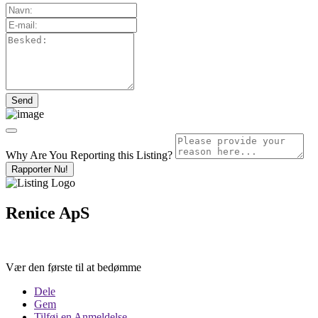
Why Are You Reporting this
Listing?
Rapporter Nu!
Renice ApS
Vær den første til at bedømme
Dele
Gem
Tilføj en Anmeldelse