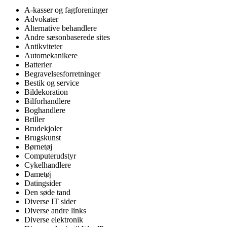
A-kasser og fagforeninger
Advokater
Alternative behandlere
Andre sæsonbaserede sites
Antikviteter
Automekanikere
Batterier
Begravelsesforretninger
Bestik og service
Bildekoration
Bilforhandlere
Boghandlere
Briller
Brudekjoler
Brugskunst
Børnetøj
Computerudstyr
Cykelhandlere
Dametøj
Datingsider
Den søde tand
Diverse IT sider
Diverse andre links
Diverse elektronik