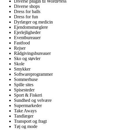
Diverse plugin til WordPress
Diverse shops
Dress for balls
Dress for fun
Dyrlæger og medicin
Ejendomsmæglere
Ejerlejligheder
Eventbureauer
Fastfood
Rejser
Rådgivingsbureauer
Sko og støvler
Skole
Smykker
Softwareprogrammer
Sommerhuse
Spille sites
Spisesteder
Sport & Fiskeri
Sundhed og velvære
Supermarkeder
Take Aways
Tandlæger
Transport og fragt
Tøj og mode