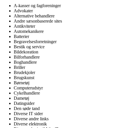
A-kasser og fagforeninger
Advokater
Alternative behandlere
Andre sæsonbaserede sites
Antikviteter
Automekanikere
Batterier
Begravelsesforretninger
Bestik og service
Bildekoration
Bilforhandlere
Boghandlere
Briller
Brudekjoler
Brugskunst
Børnetøj
Computerudstyr
Cykelhandlere
Dametøj
Datingsider
Den søde tand
Diverse IT sider
Diverse andre links
Diverse elektronik