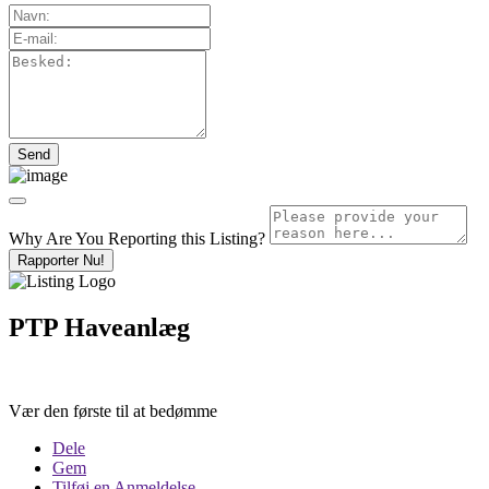
Why Are You Reporting this
Listing?
Rapporter Nu!
PTP Haveanlæg
Vær den første til at bedømme
Dele
Gem
Tilføj en Anmeldelse