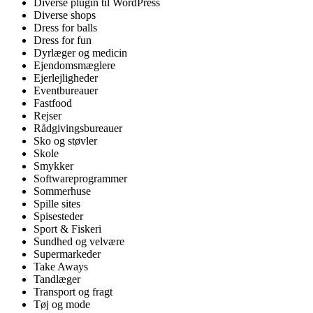
Diverse plugin til WordPress
Diverse shops
Dress for balls
Dress for fun
Dyrlæger og medicin
Ejendomsmæglere
Ejerlejligheder
Eventbureauer
Fastfood
Rejser
Rådgivingsbureauer
Sko og støvler
Skole
Smykker
Softwareprogrammer
Sommerhuse
Spille sites
Spisesteder
Sport & Fiskeri
Sundhed og velvære
Supermarkeder
Take Aways
Tandlæger
Transport og fragt
Tøj og mode