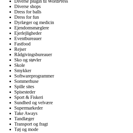
Diverse plugin til WordPress
Diverse shops
Dress for balls
Dress for fun
Dyrlæger og medicin
Ejendomsmæglere
Ejerlejligheder
Eventbureauer
Fastfood
Rejser
Rådgivingsbureauer
Sko og støvler
Skole
Smykker
Softwareprogrammer
Sommerhuse
Spille sites
Spisesteder
Sport & Fiskeri
Sundhed og velvære
Supermarkeder
Take Aways
Tandlæger
Transport og fragt
Tøj og mode