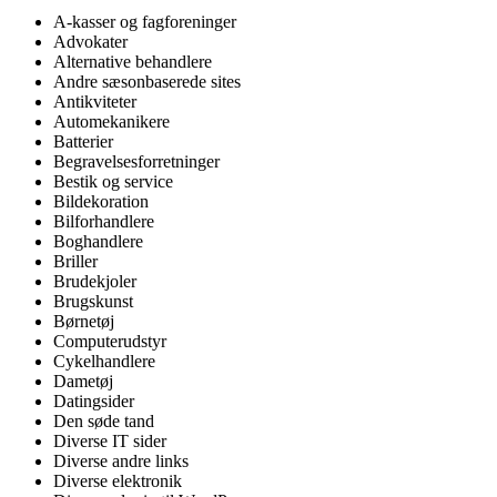
A-kasser og fagforeninger
Advokater
Alternative behandlere
Andre sæsonbaserede sites
Antikviteter
Automekanikere
Batterier
Begravelsesforretninger
Bestik og service
Bildekoration
Bilforhandlere
Boghandlere
Briller
Brudekjoler
Brugskunst
Børnetøj
Computerudstyr
Cykelhandlere
Dametøj
Datingsider
Den søde tand
Diverse IT sider
Diverse andre links
Diverse elektronik