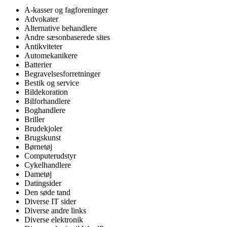
A-kasser og fagforeninger
Advokater
Alternative behandlere
Andre sæsonbaserede sites
Antikviteter
Automekanikere
Batterier
Begravelsesforretninger
Bestik og service
Bildekoration
Bilforhandlere
Boghandlere
Briller
Brudekjoler
Brugskunst
Børnetøj
Computerudstyr
Cykelhandlere
Dametøj
Datingsider
Den søde tand
Diverse IT sider
Diverse andre links
Diverse elektronik