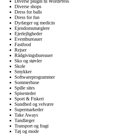
Diverse plugin til WordPress
Diverse shops
Dress for balls
Dress for fun
Dyrlæger og medicin
Ejendomsmæglere
Ejerlejligheder
Eventbureauer
Fastfood
Rejser
Rådgivingsbureauer
Sko og støvler
Skole
Smykker
Softwareprogrammer
Sommerhuse
Spille sites
Spisesteder
Sport & Fiskeri
Sundhed og velvære
Supermarkeder
Take Aways
Tandlæger
Transport og fragt
Tøj og mode