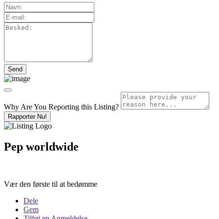
Why Are You Reporting this
Listing?
Rapporter Nu!
Pep worldwide
Vær den første til at bedømme
Dele
Gem
Tilføj en Anmeldelse