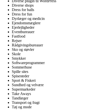
Diverse plugin til WordPress
Diverse shops
Dress for balls
Dress for fun
Dyrlæger og medicin
Ejendomsmæglere
Ejerlejligheder
Eventbureauer
Fastfood
Rejser
Rådgivingsbureauer
Sko og støvler
Skole
Smykker
Softwareprogrammer
Sommerhuse
Spille sites
Spisesteder
Sport & Fiskeri
Sundhed og velvære
Supermarkeder
Take Aways
Tandlæger
Transport og fragt
Tøj og mode