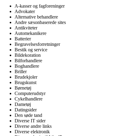
A-kasser og fagforeninger
Advokater
Alternative behandlere
Andre sæsonbaserede sites
Antikviteter
Automekanikere
Batterier
Begravelsesforretninger
Bestik og service
Bildekoration
Bilforhandlere
Boghandlere
Briller
Brudekjoler
Brugskunst
Børnetøj
Computerudstyr
Cykelhandlere
Dametøj
Datingsider
Den søde tand
Diverse IT sider
Diverse andre links
Diverse elektronik