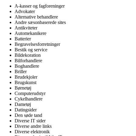
A-kasser og fagforeninger
Advokater
Alternative behandlere
Andre sæsonbaserede sites
Antikviteter
Automekanikere
Batterier
Begravelsesforretninger
Bestik og service
Bildekoration
Bilforhandlere
Boghandlere
Briller
Brudekjoler
Brugskunst
Børnetøj
Computerudstyr
Cykelhandlere
Dametøj
Datingsider
Den søde tand
Diverse IT sider
Diverse andre links
Diverse elektronik