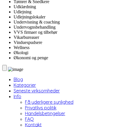
Tømrer & Snedkere
Udklædning
Udlejning
Udlejningslokaler
Undervisning & coaching
Undervognsbehandling
VVS firmaer og tilbehør
Vikarbureauer
Vinduespudsere
Wellness
Økologi
Økonomi og penge
Blog
Kategorier
Seneste virksomheder
Info
Få yderligere synlighed
Privatlivs politik
Handelsbetingelser
FAQ
Kontakt