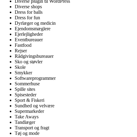
Diverse plugin til WordPress
Diverse shops
Dress for balls
Dress for fun
Dyrlæger og medicin
Ejendomsmæglere
Ejerlejligheder
Eventbureauer
Fastfood
Rejser
Rådgivingsbureauer
Sko og støvler
Skole
Smykker
Softwareprogrammer
Sommerhuse
Spille sites
Spisesteder
Sport & Fiskeri
Sundhed og velvære
Supermarkeder
Take Aways
Tandlæger
Transport og fragt
Tøj og mode