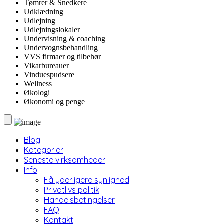
Tømrer & Snedkere
Udklædning
Udlejning
Udlejningslokaler
Undervisning & coaching
Undervognsbehandling
VVS firmaer og tilbehør
Vikarbureauer
Vinduespudsere
Wellness
Økologi
Økonomi og penge
Blog
Kategorier
Seneste virksomheder
Info
Få yderligere synlighed
Privatlivs politik
Handelsbetingelser
FAQ
Kontakt