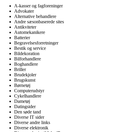
A-kasser og fagforeninger
Advokater
Alternative behandlere
Andre sæsonbaserede sites
Antikviteter
Automekanikere
Batterier
Begravelsesforretninger
Bestik og service
Bildekoration
Bilforhandlere
Boghandlere
Briller
Brudekjoler
Brugskunst
Børnetøj
Computerudstyr
Cykelhandlere
Dametøj
Datingsider
Den søde tand
Diverse IT sider
Diverse andre links
Diverse elektronik