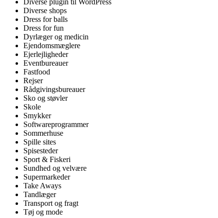
Diverse plugin til WordPress
Diverse shops
Dress for balls
Dress for fun
Dyrlæger og medicin
Ejendomsmæglere
Ejerlejligheder
Eventbureauer
Fastfood
Rejser
Rådgivingsbureauer
Sko og støvler
Skole
Smykker
Softwareprogrammer
Sommerhuse
Spille sites
Spisesteder
Sport & Fiskeri
Sundhed og velvære
Supermarkeder
Take Aways
Tandlæger
Transport og fragt
Tøj og mode