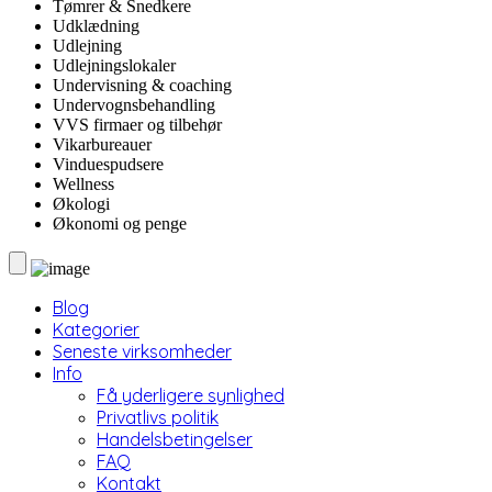
Tømrer & Snedkere
Udklædning
Udlejning
Udlejningslokaler
Undervisning & coaching
Undervognsbehandling
VVS firmaer og tilbehør
Vikarbureauer
Vinduespudsere
Wellness
Økologi
Økonomi og penge
Blog
Kategorier
Seneste virksomheder
Info
Få yderligere synlighed
Privatlivs politik
Handelsbetingelser
FAQ
Kontakt