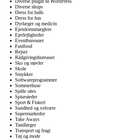
Diverse plugin til WordPress
Diverse shops
Dress for balls
Dress for fun
Dyrlæger og medicin
Ejendomsmæglere
Ejerlejligheder
Eventbureauer
Fastfood
Rejser
Rådgivingsbureauer
Sko og støvler
Skole
Smykker
Softwareprogrammer
Sommerhuse
Spille sites
Spisesteder
Sport & Fiskeri
Sundhed og velvære
Supermarkeder
Take Aways
Tandlæger
Transport og fragt
Tøj og mode