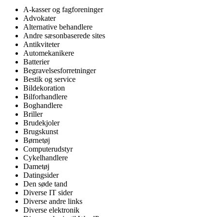
A-kasser og fagforeninger
Advokater
Alternative behandlere
Andre sæsonbaserede sites
Antikviteter
Automekanikere
Batterier
Begravelsesforretninger
Bestik og service
Bildekoration
Bilforhandlere
Boghandlere
Briller
Brudekjoler
Brugskunst
Børnetøj
Computerudstyr
Cykelhandlere
Dametøj
Datingsider
Den søde tand
Diverse IT sider
Diverse andre links
Diverse elektronik