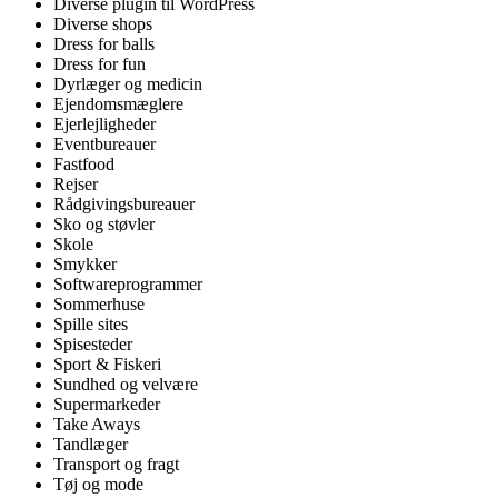
Diverse plugin til WordPress
Diverse shops
Dress for balls
Dress for fun
Dyrlæger og medicin
Ejendomsmæglere
Ejerlejligheder
Eventbureauer
Fastfood
Rejser
Rådgivingsbureauer
Sko og støvler
Skole
Smykker
Softwareprogrammer
Sommerhuse
Spille sites
Spisesteder
Sport & Fiskeri
Sundhed og velvære
Supermarkeder
Take Aways
Tandlæger
Transport og fragt
Tøj og mode