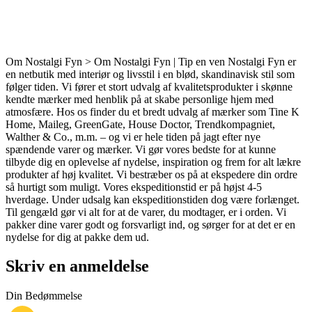
Om Nostalgi Fyn > Om Nostalgi Fyn | Tip en ven Nostalgi Fyn er
en netbutik med interiør og livsstil i en blød, skandinavisk stil som
følger tiden. Vi fører et stort udvalg af kvalitetsprodukter i skønne
kendte mærker med henblik på at skabe personlige hjem med
atmosfære. Hos os finder du et bredt udvalg af mærker som Tine K
Home, Maileg, GreenGate, House Doctor, Trendkompagniet,
Walther & Co., m.m. – og vi er hele tiden på jagt efter nye
spændende varer og mærker. Vi gør vores bedste for at kunne
tilbyde dig en oplevelse af nydelse, inspiration og frem for alt lækre
produkter af høj kvalitet. Vi bestræber os på at ekspedere din ordre
så hurtigt som muligt. Vores ekspeditionstid er på højst 4-5
hverdage. Under udsalg kan ekspeditionstiden dog være forlænget.
Til gengæld gør vi alt for at de varer, du modtager, er i orden. Vi
pakker dine varer godt og forsvarligt ind, og sørger for at det er en
nydelse for dig at pakke dem ud.
Skriv en anmeldelse
Din Bedømmelse