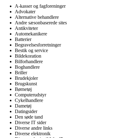
A-kasser og fagforeninger
Advokater
Alternative behandlere
Andre sæsonbaserede sites
Antikviteter
Automekanikere
Batterier
Begravelsesforretninger
Bestik og service
Bildekoration
Bilforhandlere
Boghandlere
Briller
Brudekjoler
Brugskunst
Børnetøj
Computerudstyr
Cykelhandlere
Dametøj
Datingsider
Den søde tand
Diverse IT sider
Diverse andre links
Diverse elektronik