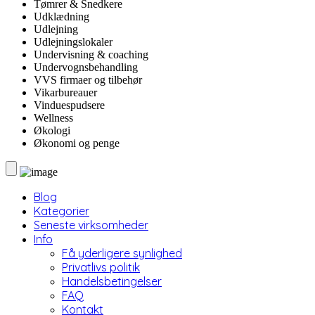
Tømrer & Snedkere
Udklædning
Udlejning
Udlejningslokaler
Undervisning & coaching
Undervognsbehandling
VVS firmaer og tilbehør
Vikarbureauer
Vinduespudsere
Wellness
Økologi
Økonomi og penge
Blog
Kategorier
Seneste virksomheder
Info
Få yderligere synlighed
Privatlivs politik
Handelsbetingelser
FAQ
Kontakt