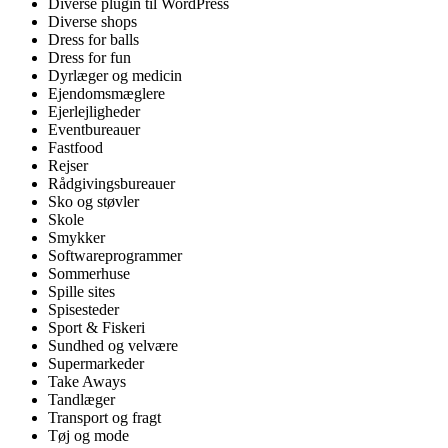
Diverse plugin til WordPress
Diverse shops
Dress for balls
Dress for fun
Dyrlæger og medicin
Ejendomsmæglere
Ejerlejligheder
Eventbureauer
Fastfood
Rejser
Rådgivingsbureauer
Sko og støvler
Skole
Smykker
Softwareprogrammer
Sommerhuse
Spille sites
Spisesteder
Sport & Fiskeri
Sundhed og velvære
Supermarkeder
Take Aways
Tandlæger
Transport og fragt
Tøj og mode