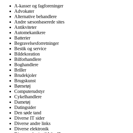
A-kasser og fagforeninger
Advokater
Alternative behandlere
Andre sæsonbaserede sites
Antikviteter
Automekanikere
Batterier
Begravelsesforretninger
Bestik og service
Bildekoration
Bilforhandlere
Boghandlere
Briller
Brudekjoler
Brugskunst
Børnetøj
Computerudstyr
Cykelhandlere
Dametøj
Datingsider
Den søde tand
Diverse IT sider
Diverse andre links
Diverse elektronik