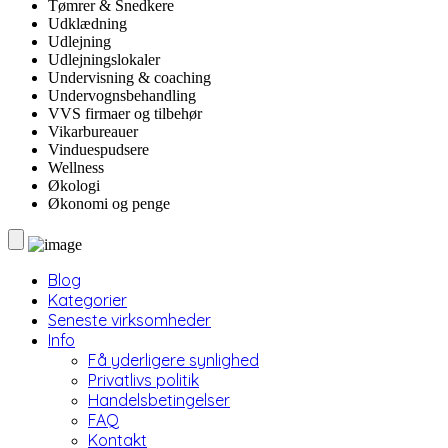
Tømrer & Snedkere
Udklædning
Udlejning
Udlejningslokaler
Undervisning & coaching
Undervognsbehandling
VVS firmaer og tilbehør
Vikarbureauer
Vinduespudsere
Wellness
Økologi
Økonomi og penge
Blog
Kategorier
Seneste virksomheder
Info
Få yderligere synlighed
Privatlivs politik
Handelsbetingelser
FAQ
Kontakt