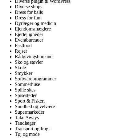
Diverse plugin til WordPress
Diverse shops
Dress for balls
Dress for fun
Dyrlæger og medicin
Ejendomsmæglere
Ejerlejligheder
Eventbureauer
Fastfood
Rejser
Rådgivingsbureauer
Sko og støvler
Skole
Smykker
Softwareprogrammer
Sommerhuse
Spille sites
Spisesteder
Sport & Fiskeri
Sundhed og velvære
Supermarkeder
Take Aways
Tandlæger
Transport og fragt
Tøj og mode