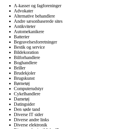
A-kasser og fagforeninger
Advokater
Alternative behandlere
Andre sæsonbaserede sites
Antikviteter
Automekanikere
Batterier
Begravelsesforretninger
Bestik og service
Bildekoration
Bilforhandlere
Boghandlere
Briller
Brudekjoler
Brugskunst
Børnetøj
Computerudstyr
Cykelhandlere
Dametøj
Datingsider
Den søde tand
Diverse IT sider
Diverse andre links
Diverse elektronik