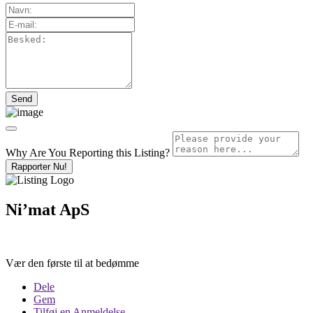
Why Are You Reporting this
Listing?
Rapporter Nu!
Ni’mat ApS
Vær den første til at bedømme
Dele
Gem
Tilføj en Anmeldelse