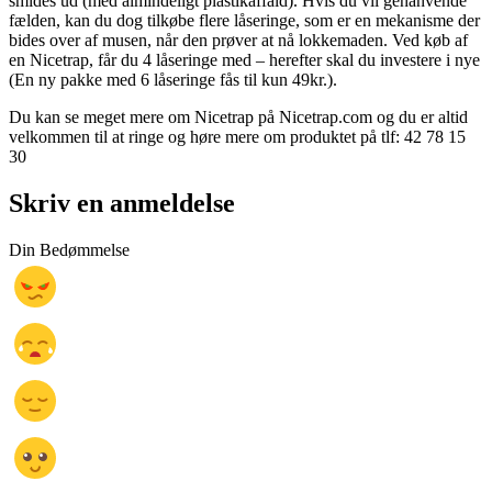
smides ud (med almindeligt plastikaffald). Hvis du vil genanvende
fælden, kan du dog tilkøbe flere låseringe, som er en mekanisme der
bides over af musen, når den prøver at nå lokkemaden. Ved køb af
en Nicetrap, får du 4 låseringe med – herefter skal du investere i nye
(En ny pakke med 6 låseringe fås til kun 49kr.).
Du kan se meget mere om Nicetrap på Nicetrap.com og du er altid
velkommen til at ringe og høre mere om produktet på tlf: 42 78 15
30
Skriv en anmeldelse
Din Bedømmelse