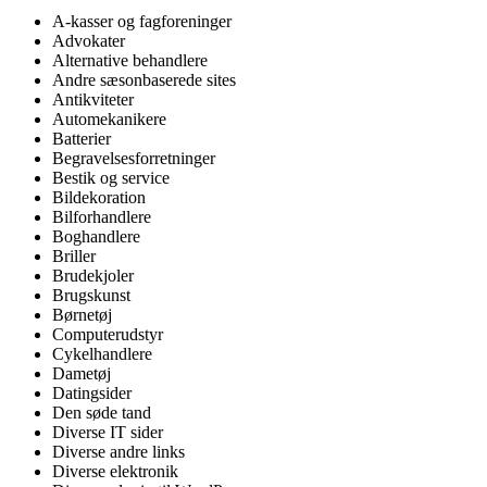
A-kasser og fagforeninger
Advokater
Alternative behandlere
Andre sæsonbaserede sites
Antikviteter
Automekanikere
Batterier
Begravelsesforretninger
Bestik og service
Bildekoration
Bilforhandlere
Boghandlere
Briller
Brudekjoler
Brugskunst
Børnetøj
Computerudstyr
Cykelhandlere
Dametøj
Datingsider
Den søde tand
Diverse IT sider
Diverse andre links
Diverse elektronik