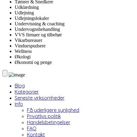
Tømrer & Snedkere
Udklædning
Udlejning
Udlejningslokaler
Undervisning & coaching
Undervognsbehandling
VVS firmaer og tilbehør
Vikarbureauer
Vinduespudsere
Wellness
Økologi
Økonomi og penge
Blog
Kategorier
Seneste virksomheder
Info
Få yderligere synlighed
Privatlivs politik
Handelsbetingelser
FAQ
Kontakt