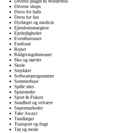
Diverse plugin til WordPress
Diverse shops
Dress for balls
Dress for fun
Dyrlæger og medicin
Ejendomsmæglere
Ejerlejligheder
Eventbureauer
Fastfood
Rejser
Rådgivingsbureauer
Sko og støvler
Skole
Smykker
Softwareprogrammer
Sommerhuse
Spille sites
Spisesteder
Sport & Fiskeri
Sundhed og velvære
Supermarkeder
Take Aways
Tandlæger
Transport og fragt
Tøj og mode