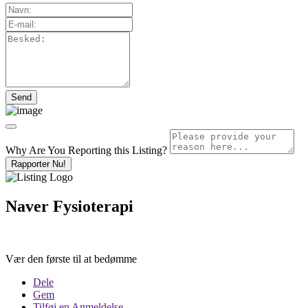
Why Are You Reporting this
Listing?
Rapporter Nu!
Naver Fysioterapi
Vær den første til at bedømme
Dele
Gem
Tilføj en Anmeldelse