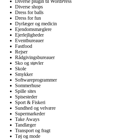
Diverse plugin til WordPress
Diverse shops
Dress for balls
Dress for fun
Dyrlæger og medicin
Ejendomsmæglere
Ejerlejligheder
Eventbureauer
Fastfood
Rejser
Rådgivingsbureauer
Sko og støvler
Skole
Smykker
Softwareprogrammer
Sommerhuse
Spille sites
Spisesteder
Sport & Fiskeri
Sundhed og velvære
Supermarkeder
Take Aways
Tandlæger
Transport og fragt
Tøj og mode