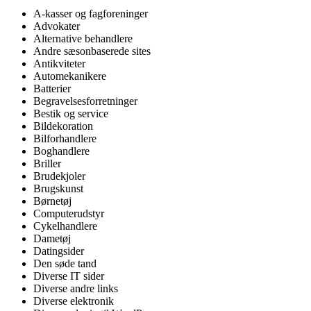
A-kasser og fagforeninger
Advokater
Alternative behandlere
Andre sæsonbaserede sites
Antikviteter
Automekanikere
Batterier
Begravelsesforretninger
Bestik og service
Bildekoration
Bilforhandlere
Boghandlere
Briller
Brudekjoler
Brugskunst
Børnetøj
Computerudstyr
Cykelhandlere
Dametøj
Datingsider
Den søde tand
Diverse IT sider
Diverse andre links
Diverse elektronik