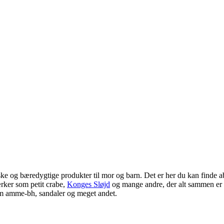
g bæredygtige produkter til mor og barn. Det er her du kan finde absol
ærker som petit crabe,
Konges Sløjd
og mange andre, der alt sammen er la
om amme-bh, sandaler og meget andet.