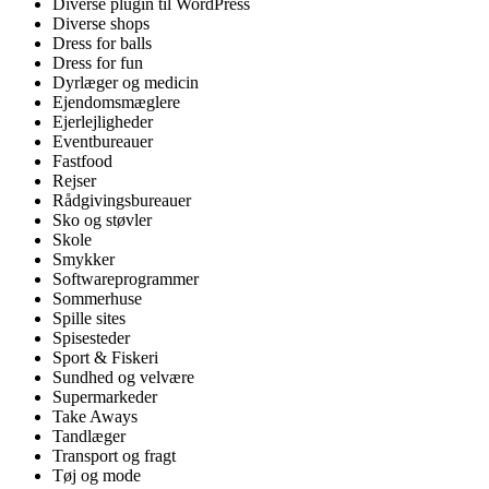
Diverse plugin til WordPress
Diverse shops
Dress for balls
Dress for fun
Dyrlæger og medicin
Ejendomsmæglere
Ejerlejligheder
Eventbureauer
Fastfood
Rejser
Rådgivingsbureauer
Sko og støvler
Skole
Smykker
Softwareprogrammer
Sommerhuse
Spille sites
Spisesteder
Sport & Fiskeri
Sundhed og velvære
Supermarkeder
Take Aways
Tandlæger
Transport og fragt
Tøj og mode