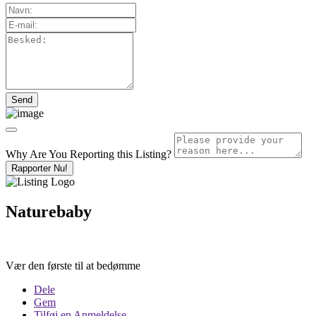
Why Are You Reporting this
Listing?
Rapporter Nu!
Naturebaby
Vær den første til at bedømme
Dele
Gem
Tilføj en Anmeldelse