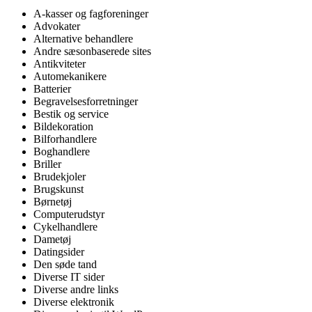
A-kasser og fagforeninger
Advokater
Alternative behandlere
Andre sæsonbaserede sites
Antikviteter
Automekanikere
Batterier
Begravelsesforretninger
Bestik og service
Bildekoration
Bilforhandlere
Boghandlere
Briller
Brudekjoler
Brugskunst
Børnetøj
Computerudstyr
Cykelhandlere
Dametøj
Datingsider
Den søde tand
Diverse IT sider
Diverse andre links
Diverse elektronik