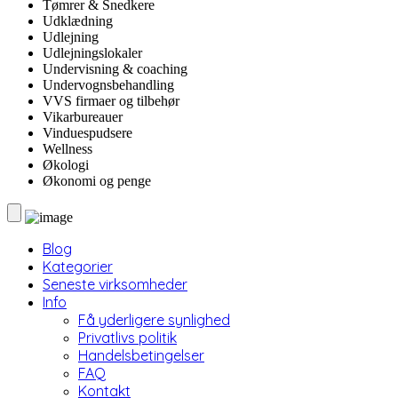
Tømrer & Snedkere
Udklædning
Udlejning
Udlejningslokaler
Undervisning & coaching
Undervognsbehandling
VVS firmaer og tilbehør
Vikarbureauer
Vinduespudsere
Wellness
Økologi
Økonomi og penge
Blog
Kategorier
Seneste virksomheder
Info
Få yderligere synlighed
Privatlivs politik
Handelsbetingelser
FAQ
Kontakt