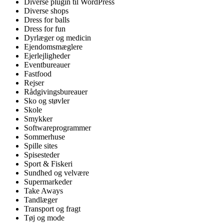
Diverse plugin til WordPress
Diverse shops
Dress for balls
Dress for fun
Dyrlæger og medicin
Ejendomsmæglere
Ejerlejligheder
Eventbureauer
Fastfood
Rejser
Rådgivingsbureauer
Sko og støvler
Skole
Smykker
Softwareprogrammer
Sommerhuse
Spille sites
Spisesteder
Sport & Fiskeri
Sundhed og velvære
Supermarkeder
Take Aways
Tandlæger
Transport og fragt
Tøj og mode