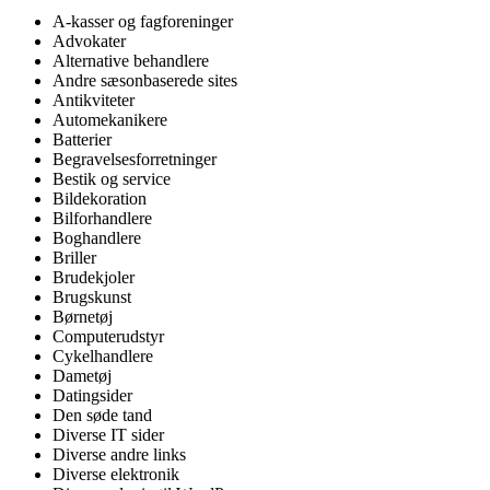
A-kasser og fagforeninger
Advokater
Alternative behandlere
Andre sæsonbaserede sites
Antikviteter
Automekanikere
Batterier
Begravelsesforretninger
Bestik og service
Bildekoration
Bilforhandlere
Boghandlere
Briller
Brudekjoler
Brugskunst
Børnetøj
Computerudstyr
Cykelhandlere
Dametøj
Datingsider
Den søde tand
Diverse IT sider
Diverse andre links
Diverse elektronik