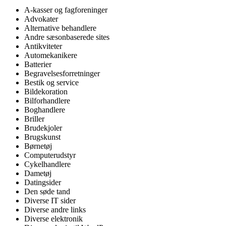
A-kasser og fagforeninger
Advokater
Alternative behandlere
Andre sæsonbaserede sites
Antikviteter
Automekanikere
Batterier
Begravelsesforretninger
Bestik og service
Bildekoration
Bilforhandlere
Boghandlere
Briller
Brudekjoler
Brugskunst
Børnetøj
Computerudstyr
Cykelhandlere
Dametøj
Datingsider
Den søde tand
Diverse IT sider
Diverse andre links
Diverse elektronik