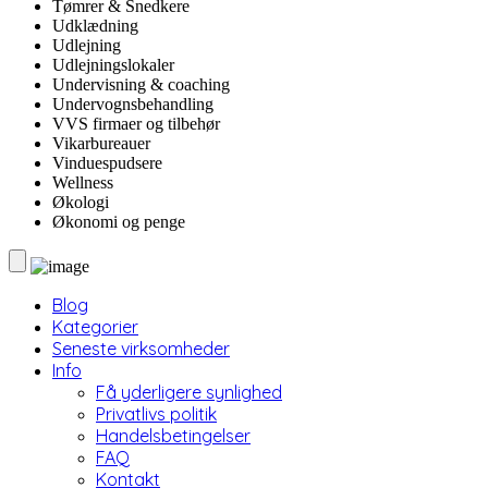
Tømrer & Snedkere
Udklædning
Udlejning
Udlejningslokaler
Undervisning & coaching
Undervognsbehandling
VVS firmaer og tilbehør
Vikarbureauer
Vinduespudsere
Wellness
Økologi
Økonomi og penge
Blog
Kategorier
Seneste virksomheder
Info
Få yderligere synlighed
Privatlivs politik
Handelsbetingelser
FAQ
Kontakt