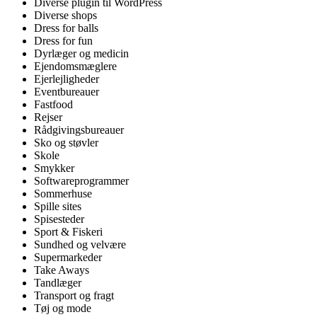
Diverse plugin til WordPress
Diverse shops
Dress for balls
Dress for fun
Dyrlæger og medicin
Ejendomsmæglere
Ejerlejligheder
Eventbureauer
Fastfood
Rejser
Rådgivingsbureauer
Sko og støvler
Skole
Smykker
Softwareprogrammer
Sommerhuse
Spille sites
Spisesteder
Sport & Fiskeri
Sundhed og velvære
Supermarkeder
Take Aways
Tandlæger
Transport og fragt
Tøj og mode