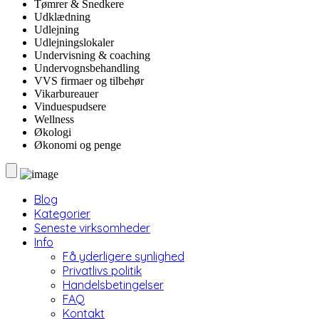
Tømrer & Snedkere
Udklædning
Udlejning
Udlejningslokaler
Undervisning & coaching
Undervognsbehandling
VVS firmaer og tilbehør
Vikarbureauer
Vinduespudsere
Wellness
Økologi
Økonomi og penge
Blog
Kategorier
Seneste virksomheder
Info
Få yderligere synlighed
Privatlivs politik
Handelsbetingelser
FAQ
Kontakt