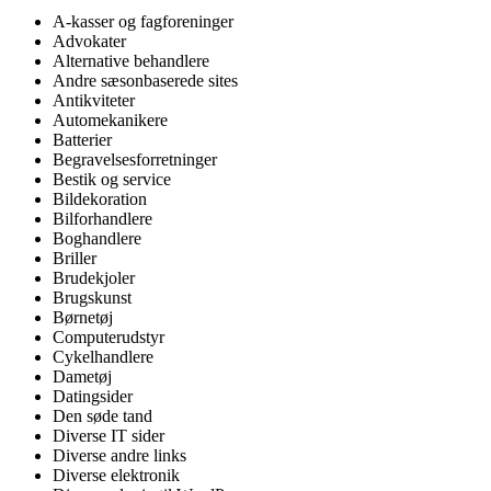
A-kasser og fagforeninger
Advokater
Alternative behandlere
Andre sæsonbaserede sites
Antikviteter
Automekanikere
Batterier
Begravelsesforretninger
Bestik og service
Bildekoration
Bilforhandlere
Boghandlere
Briller
Brudekjoler
Brugskunst
Børnetøj
Computerudstyr
Cykelhandlere
Dametøj
Datingsider
Den søde tand
Diverse IT sider
Diverse andre links
Diverse elektronik