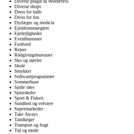
Diverse plugin til WordPress
Diverse shops
Dress for balls
Dress for fun
Dyrlæger og medicin
Ejendomsmæglere
Ejerlejligheder
Eventbureauer
Fastfood
Rejser
Rådgivingsbureauer
Sko og støvler
Skole
Smykker
Softwareprogrammer
Sommerhuse
Spille sites
Spisesteder
Sport & Fiskeri
Sundhed og velvære
Supermarkeder
Take Aways
Tandlæger
Transport og fragt
Tøj og mode