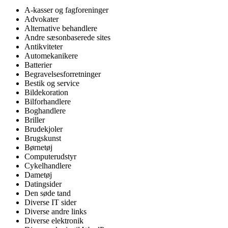
A-kasser og fagforeninger
Advokater
Alternative behandlere
Andre sæsonbaserede sites
Antikviteter
Automekanikere
Batterier
Begravelsesforretninger
Bestik og service
Bildekoration
Bilforhandlere
Boghandlere
Briller
Brudekjoler
Brugskunst
Børnetøj
Computerudstyr
Cykelhandlere
Dametøj
Datingsider
Den søde tand
Diverse IT sider
Diverse andre links
Diverse elektronik