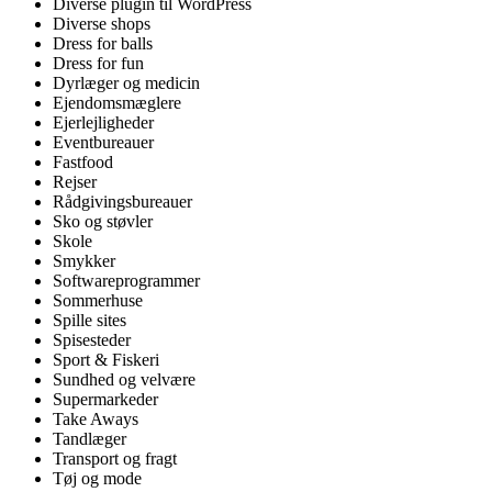
Diverse plugin til WordPress
Diverse shops
Dress for balls
Dress for fun
Dyrlæger og medicin
Ejendomsmæglere
Ejerlejligheder
Eventbureauer
Fastfood
Rejser
Rådgivingsbureauer
Sko og støvler
Skole
Smykker
Softwareprogrammer
Sommerhuse
Spille sites
Spisesteder
Sport & Fiskeri
Sundhed og velvære
Supermarkeder
Take Aways
Tandlæger
Transport og fragt
Tøj og mode