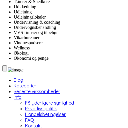
Tømrer & Snedkere
Udklædning
Udlejning
Udlejningslokaler
Undervisning & coaching
Undervognsbehandling
VVS firmaer og tilbehør
Vikarbureauer
Vinduespudsere
Wellness
Økologi
Økonomi og penge
Blog
Kategorier
Seneste virksomheder
Info
Få yderligere synlighed
Privatlivs politik
Handelsbetingelser
FAQ
Kontakt