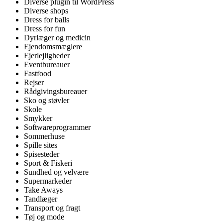
Diverse plugin til WordPress
Diverse shops
Dress for balls
Dress for fun
Dyrlæger og medicin
Ejendomsmæglere
Ejerlejligheder
Eventbureauer
Fastfood
Rejser
Rådgivingsbureauer
Sko og støvler
Skole
Smykker
Softwareprogrammer
Sommerhuse
Spille sites
Spisesteder
Sport & Fiskeri
Sundhed og velvære
Supermarkeder
Take Aways
Tandlæger
Transport og fragt
Tøj og mode