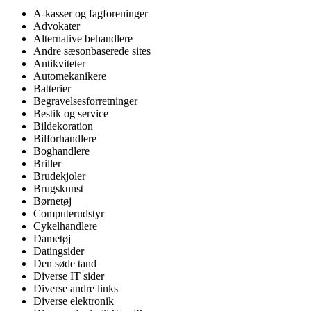
A-kasser og fagforeninger
Advokater
Alternative behandlere
Andre sæsonbaserede sites
Antikviteter
Automekanikere
Batterier
Begravelsesforretninger
Bestik og service
Bildekoration
Bilforhandlere
Boghandlere
Briller
Brudekjoler
Brugskunst
Børnetøj
Computerudstyr
Cykelhandlere
Dametøj
Datingsider
Den søde tand
Diverse IT sider
Diverse andre links
Diverse elektronik