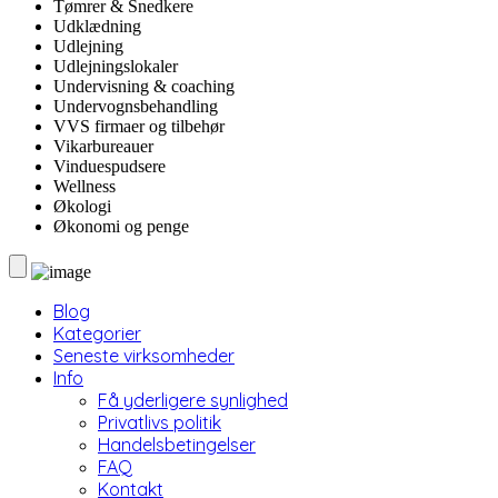
Tømrer & Snedkere
Udklædning
Udlejning
Udlejningslokaler
Undervisning & coaching
Undervognsbehandling
VVS firmaer og tilbehør
Vikarbureauer
Vinduespudsere
Wellness
Økologi
Økonomi og penge
Blog
Kategorier
Seneste virksomheder
Info
Få yderligere synlighed
Privatlivs politik
Handelsbetingelser
FAQ
Kontakt