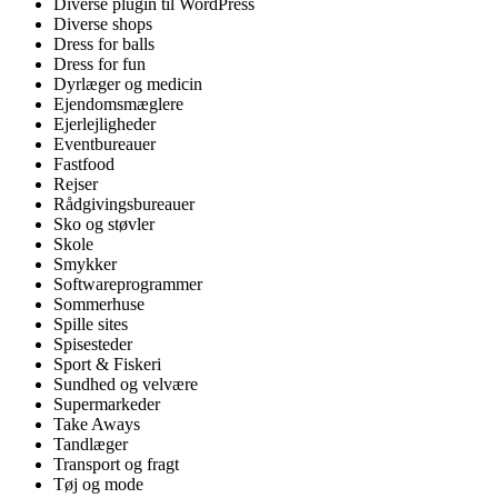
Diverse plugin til WordPress
Diverse shops
Dress for balls
Dress for fun
Dyrlæger og medicin
Ejendomsmæglere
Ejerlejligheder
Eventbureauer
Fastfood
Rejser
Rådgivingsbureauer
Sko og støvler
Skole
Smykker
Softwareprogrammer
Sommerhuse
Spille sites
Spisesteder
Sport & Fiskeri
Sundhed og velvære
Supermarkeder
Take Aways
Tandlæger
Transport og fragt
Tøj og mode