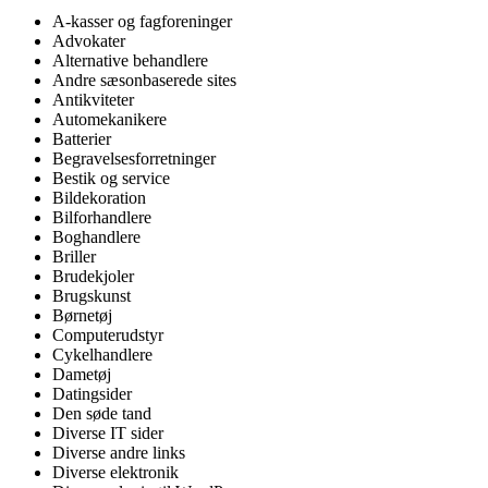
A-kasser og fagforeninger
Advokater
Alternative behandlere
Andre sæsonbaserede sites
Antikviteter
Automekanikere
Batterier
Begravelsesforretninger
Bestik og service
Bildekoration
Bilforhandlere
Boghandlere
Briller
Brudekjoler
Brugskunst
Børnetøj
Computerudstyr
Cykelhandlere
Dametøj
Datingsider
Den søde tand
Diverse IT sider
Diverse andre links
Diverse elektronik