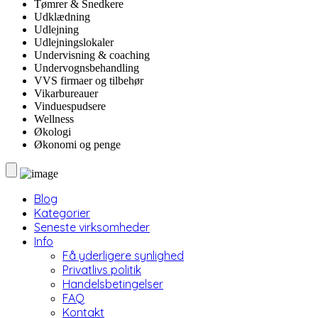
Tømrer & Snedkere
Udklædning
Udlejning
Udlejningslokaler
Undervisning & coaching
Undervognsbehandling
VVS firmaer og tilbehør
Vikarbureauer
Vinduespudsere
Wellness
Økologi
Økonomi og penge
Blog
Kategorier
Seneste virksomheder
Info
Få yderligere synlighed
Privatlivs politik
Handelsbetingelser
FAQ
Kontakt