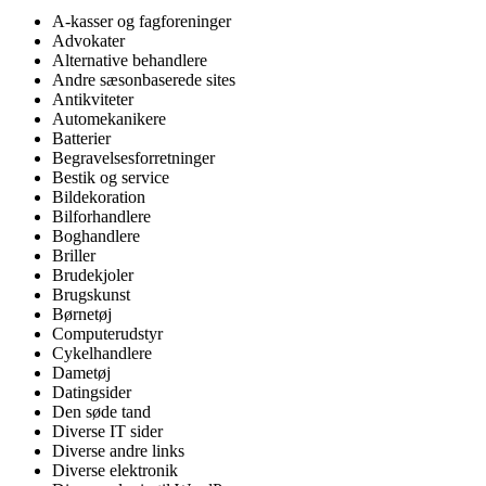
A-kasser og fagforeninger
Advokater
Alternative behandlere
Andre sæsonbaserede sites
Antikviteter
Automekanikere
Batterier
Begravelsesforretninger
Bestik og service
Bildekoration
Bilforhandlere
Boghandlere
Briller
Brudekjoler
Brugskunst
Børnetøj
Computerudstyr
Cykelhandlere
Dametøj
Datingsider
Den søde tand
Diverse IT sider
Diverse andre links
Diverse elektronik