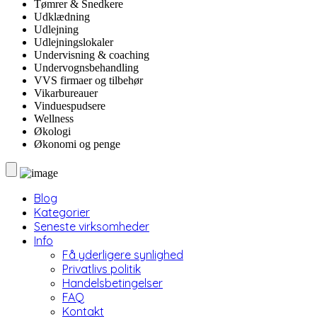
Tømrer & Snedkere
Udklædning
Udlejning
Udlejningslokaler
Undervisning & coaching
Undervognsbehandling
VVS firmaer og tilbehør
Vikarbureauer
Vinduespudsere
Wellness
Økologi
Økonomi og penge
Blog
Kategorier
Seneste virksomheder
Info
Få yderligere synlighed
Privatlivs politik
Handelsbetingelser
FAQ
Kontakt