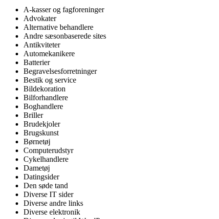
A-kasser og fagforeninger
Advokater
Alternative behandlere
Andre sæsonbaserede sites
Antikviteter
Automekanikere
Batterier
Begravelsesforretninger
Bestik og service
Bildekoration
Bilforhandlere
Boghandlere
Briller
Brudekjoler
Brugskunst
Børnetøj
Computerudstyr
Cykelhandlere
Dametøj
Datingsider
Den søde tand
Diverse IT sider
Diverse andre links
Diverse elektronik