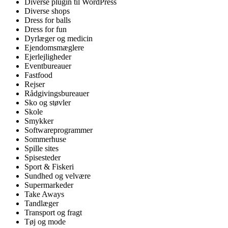
Diverse plugin til WordPress
Diverse shops
Dress for balls
Dress for fun
Dyrlæger og medicin
Ejendomsmæglere
Ejerlejligheder
Eventbureauer
Fastfood
Rejser
Rådgivingsbureauer
Sko og støvler
Skole
Smykker
Softwareprogrammer
Sommerhuse
Spille sites
Spisesteder
Sport & Fiskeri
Sundhed og velvære
Supermarkeder
Take Aways
Tandlæger
Transport og fragt
Tøj og mode