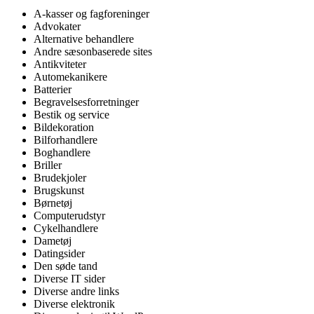
A-kasser og fagforeninger
Advokater
Alternative behandlere
Andre sæsonbaserede sites
Antikviteter
Automekanikere
Batterier
Begravelsesforretninger
Bestik og service
Bildekoration
Bilforhandlere
Boghandlere
Briller
Brudekjoler
Brugskunst
Børnetøj
Computerudstyr
Cykelhandlere
Dametøj
Datingsider
Den søde tand
Diverse IT sider
Diverse andre links
Diverse elektronik