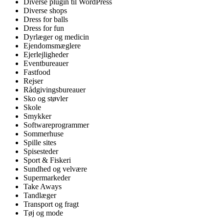
Diverse plugin til WordPress
Diverse shops
Dress for balls
Dress for fun
Dyrlæger og medicin
Ejendomsmæglere
Ejerlejligheder
Eventbureauer
Fastfood
Rejser
Rådgivingsbureauer
Sko og støvler
Skole
Smykker
Softwareprogrammer
Sommerhuse
Spille sites
Spisesteder
Sport & Fiskeri
Sundhed og velvære
Supermarkeder
Take Aways
Tandlæger
Transport og fragt
Tøj og mode