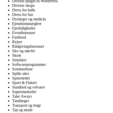
Diverse plugin til WordPress
Diverse shops
Dress for balls
Dress for fun
Dyrlæger og medicin
Ejendomsmæglere
Ejerlejligheder
Eventbureauer
Fastfood
Rejser
Rådgivingsbureauer
Sko og støvler
Skole
Smykker
Softwareprogrammer
Sommerhuse
Spille sites
Spisesteder
Sport & Fiskeri
Sundhed og velvære
Supermarkeder
Take Aways
Tandlæger
Transport og fragt
Tøj og mode