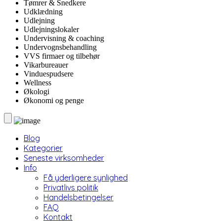
Tømrer & Snedkere
Udklædning
Udlejning
Udlejningslokaler
Undervisning & coaching
Undervognsbehandling
VVS firmaer og tilbehør
Vikarbureauer
Vinduespudsere
Wellness
Økologi
Økonomi og penge
Blog
Kategorier
Seneste virksomheder
Info
Få yderligere synlighed
Privatlivs politik
Handelsbetingelser
FAQ
Kontakt