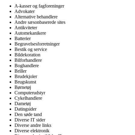
A-kasser og fagforeninger
Advokater
Alternative behandlere
Andre sæsonbaserede sites
Antikviteter
Automekanikere
Batterier
Begravelsesforretninger
Bestik og service
Bildekoration
Bilforhandlere
Boghandlere
Briller
Brudekjoler
Brugskunst
Børnetøj
Computerudstyr
Cykelhandlere
Dametøj
Datingsider
Den søde tand
Diverse IT sider
Diverse andre links
Diverse elektronik